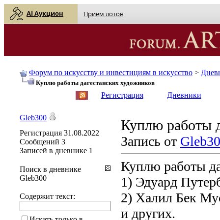
AI Аукцион
Прием лотов
Форум по искусству и инвестициям в искусство
>
Днев
Куплю работы дагестанских художников
English
| Русский
Регистрация
Дневники
Gleb300
Куплю работы 
Регистрация
31.08.2022
Запись от
Gleb3
Сообщений
3
Записей в дневнике
1
Куплю работы да
Поиск в дневнике
Gleb300
1) Эдуард Путер
2) Халил Бек Му
Содержит текст:
и других.
Искать только в