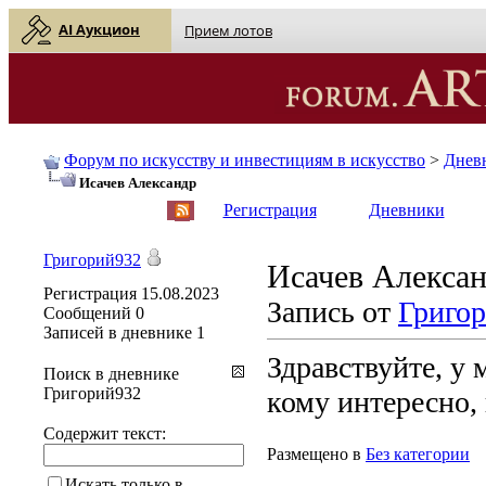
AI Аукцион
Прием лотов
Форум по искусству и инвестициям в искусство
>
Днев
Исачев Александр
English
| Русский
Регистрация
Дневники
Григорий932
Исачев Алекса
Регистрация
15.08.2023
Запись от
Григо
Сообщений
0
Записей в дневнике
1
Здравствуйте, у 
Поиск в дневнике
Григорий932
кому интересно,
Содержит текст:
Размещено в
Без категории
Искать только в