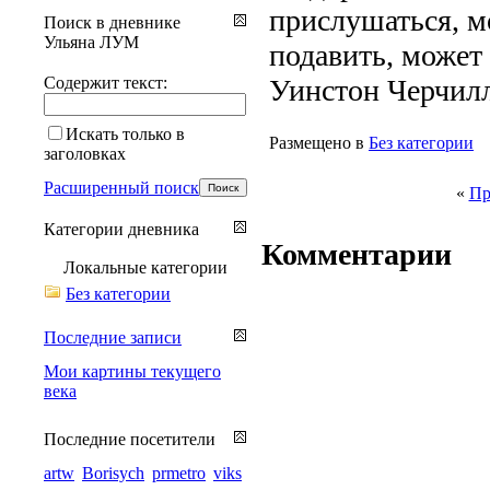
прислушаться, м
Поиск в дневнике
Ульяна ЛУМ
подавить, может
Содержит текст:
Уинстон Черчил
Искать только в
Размещено в
Без категории
заголовках
Расширенный поиск
«
Пр
Категории дневника
Комментарии
Локальные категории
Без категории
Последние записи
Мои картины текущего
века
Последние посетители
artw
Borisych
prmetro
viks