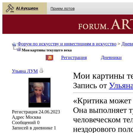
AI Аукцион
Прием лотов
Форум по искусству и инвестициям в искусство
>
Днев
Мои картины текущего века
English
| Русский
Регистрация
Дневники
Ульяна ЛУМ
Мои картины т
Запись от
Ульян
«Критика может 
Она выполняет т
Регистрация
24.06.2023
Адрес
Москва
человеческом те
Сообщений
0
нездорового пол
Записей в дневнике
1