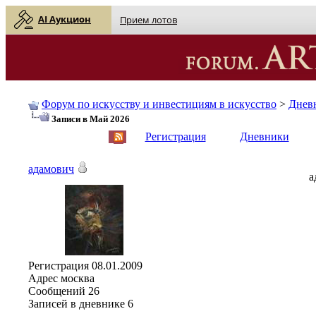
AI Аукцион
Прием лотов
Форум по искусству и инвестициям в искусство
>
Днев
Записи в Май 2026
English
| Русский
Регистрация
Дневники
адамович
а
Регистрация
08.01.2009
Адрес
москва
Сообщений
26
Записей в дневнике
6