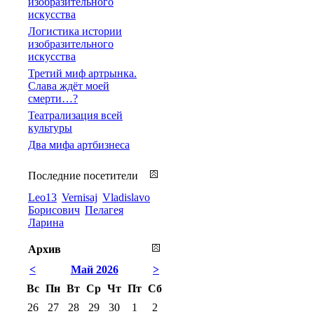
изобразительного
искусства
Логистика истории
изобразительного
искусства
Третий миф артрынка.
Слава ждёт моей
смерти…?
Театрализация всей
культуры
Два мифа артбизнеса
Последние посетители
Leo13
Vernisaj
Vladislavo
Борисович
Пелагея
Ларина
Архив
<
Май 2026
>
Вс
Пн
Вт
Ср
Чт
Пт
Сб
26
27
28
29
30
1
2