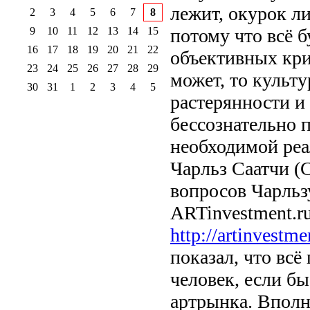
лежит, окурок ли
2
3
4
5
6
7
8
9
10
11
12
13
14
15
потому что всё б
16
17
18
19
20
21
22
объективных крит
23
24
25
26
27
28
29
может, то культ
30
31
1
2
3
4
5
растерянности и 
бессознательно 
необходимой реал
Чарльз Саатчи (Ch
вопросов Чарльз
ARTinvestment.r
http://artinvestme
показал, что вс
человек, если б
артрынка. Вполн