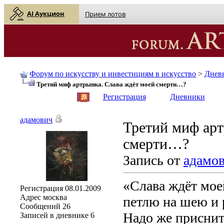
AI Аукцион
Прием лотов
Форум по искусству и инвестициям в искусство
>
Днев
Третий миф артрынка. Слава ждёт моей смерти…?
English
| Русский
Регистрация
Дневники
адамович
Третий миф арт
смерти…?
Запись от
адамо
«Слава ждёт мое
Регистрация
08.01.2009
Адрес
москва
петлю на шею и 
Сообщений
26
Надо же приснит
Записей в дневнике
6