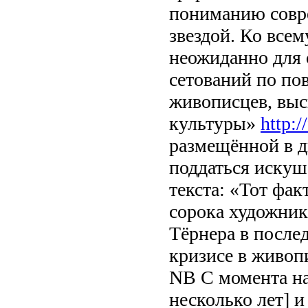
пониманию совре
звездой. Ко всем
неожиданно для 
сетований по по
живописцев, выс
культуры»
http:
размещённой в д
поддаться искуш
текста: «Тот фак
сорока художни
Тёрнера в послед
кризисе в живопи
NB С момента на
несколько лет] 