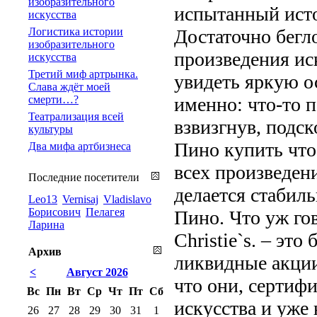
изобразительного
испытанный ист
искусства
Логистика истории
Достаточно бегло
изобразительного
произведения ис
искусства
Третий миф артрынка.
увидеть яркую о
Слава ждёт моей
смерти…?
именно: что-то п
Театрализация всей
взвизгнув, подс
культуры
Пино купить что
Два мифа артбизнеса
всех произведени
Последние посетители
делается стабил
Leo13
Vernisaj
Vladislavo
Борисович
Пелагея
Пино. Что уж гов
Ларина
Christie`s. – э
Архив
ликвидные акции
<
Август 2026
что они, сертиф
Вс
Пн
Вт
Ср
Чт
Пт
Сб
искусства и уже 
26
27
28
29
30
31
1