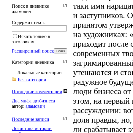
таки имя нарица
Поиск в дневнике
адамович
и заступников. 
Содержит текст:
принятом утверж
на художниках: 
Искать только в
заголовках
приходит после 
Расширенный поиск
современных тво
загримированный
Категории дневника
утешаются и сто
Локальные категории
Без категории
радужное будуще
люди бизнеса от
Последние комментарии
этом, на первый
Два мифа артбизнеса
автор:
адамович
рассуждении: во
доля правды, но,
Последние записи
ли срабатывает 
Логистика истории