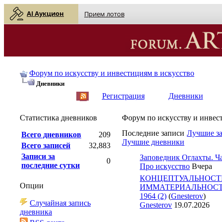
AI Аукцион
Прием лотов
Форум по искусству и инвестициям в искусство
Дневники
English
| Русский
Регистрация
Дневники
Статистика дневников
Форум по искусству и инвес
Последние записи
Лучшие з
Всего дневников
209
Лучшие дневники
Всего записей
32,883
Записи за
Заповедник Оглахты. Ча
0
последние сутки
Про искусство
Вчера
КОНЦЕПТУАЛЬНОСТ
Опции
ИММАТЕРИАЛЬНОСТЬ 
1964 (2)
(
Gnesterov
)
Случайная запись
Gnesterov
19.07.2026
дневника