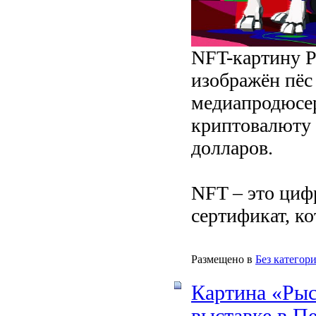
NFT-картину Pi
изображён пёс
медиапродюсер
криптовалюту 
долларов.
NFT – это циф
сертификат, ко
Размещено в
Без категор
Картина «Ры
выставке в П