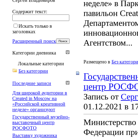
Сергей Владимиров
неделе» в Парк
павильон Crea
Содержит текст:
Департаментом
Искать только в
инновационног
заголовках
Агентством...
Расширенный поиск
Категории дневника
Размещено в
Без категор
Локальные категории
Без категории
Государствен
Последние записи
центр РОСФ
Для широкой аудитории в
Запись от
Серг
Created in Moscow на
«Российской креативной
01.12.2021 в 1
неделе» организуют
Государственный музейно-
Министерство 
выставочный центр
РОСФОТО
Федерации пр
Выставку художника