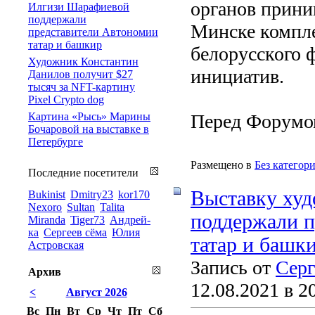
органов прин
Илгизи Шарафиевой
поддержали
Минске компле
представители Автономии
татар и башкир
белорусского 
Художник Константин
инициатив.
Данилов получит $27
тысяч за NFT-картину
Pixel Crypto dog
Картина «Рысь» Марины
Перед Форумом
Бочаровой на выставке в
Петербурге
Размещено в
Без категор
Последние посетители
Выставку ху
Bukinist
Dmitry23
kor170
Nexoro
Sultan
Talita
поддержали п
Miranda
Tiger73
Андрей-
ка
Сергеев сёма
Юлия
татар и башк
Астровская
Запись от
Серг
Архив
12.08.2021 в 2
<
Август 2026
Вс
Пн
Вт
Ср
Чт
Пт
Сб