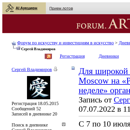
AI Аукцион
Прием лотов
Форум по искусству и инвестициям в искусство
>
Днев
Сергей Владимиров
English
| Русский
Регистрация
Дневники
Для широкой а
Сергей Владимиров
Moscow на «Р
неделе» орга
Запись от
Серг
Регистрация
18.05.2015
07.07.2022 в 1
Сообщений
52
Записей в дневнике
20
С 7 по 10 июл
Поиск в дневнике