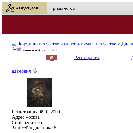
AI Аукцион
Прием лотов
Форум по искусству и инвестициям в искусство
>
Днев
Записи в Апрель 2026
English
| Русский
Регистрация
адамович
Регистрация
08.01.2009
Адрес
москва
Сообщений
26
Записей в дневнике
6