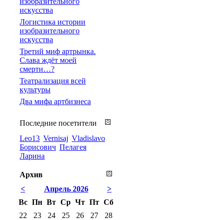
изобразительного
искусства
Логистика истории
изобразительного
искусства
Третий миф артрынка.
Слава ждёт моей
смерти…?
Театрализация всей
культуры
Два мифа артбизнеса
Последние посетители
Leo13
Vernisaj
Vladislavo
Борисович
Пелагея
Ларина
Архив
<
Апрель 2026
>
Вс
Пн
Вт
Ср
Чт
Пт
Сб
22
23
24
25
26
27
28