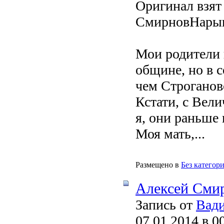
Оригинал взят 
СмирновНарыш
Мои родители 
общине, но в с
чем Строганов
Кстати, с Вел
я, они раньше 
Моя мать,...
Размещено в
Без категор
Алексей Сми
Запись от
Вади
07.01.2014 в 0