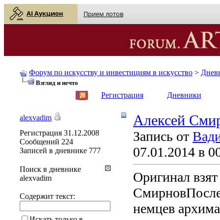
AI Аукцион
Прием лотов
Форум по искусству и инвестициям в искусство
>
Днев
Взгляд и нечто
English
| Русский
Регистрация
Дневники
Алексей Сми
alexvadim
Регистрация
31.12.2008
Запись от
Вади
Сообщений
224
07.01.2014 в 0
Записей в дневнике
777
Поиск в дневнике
Оригинал взят 
alexvadim
СмирновПосле
Содержит текст:
немцев архима
Искать только в