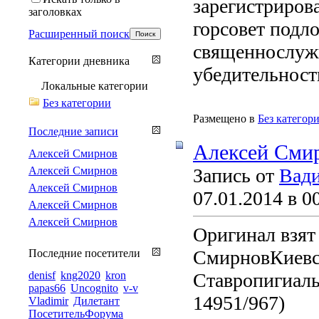
зарегистрирова
заголовках
горсовет подл
Расширенный поиск
священнослуж
Категории дневника
убедительност
Локальные категории
Без категории
Размещено в
Без категор
Последние записи
Алексей Сми
Алексей Смирнов
Алексей Смирнов
Запись от
Вади
Алексей Смирнов
07.01.2014 в 0
Алексей Смирнов
Алексей Смирнов
Оригинал взят 
СмирновКиевс
Последние посетители
denisf
kng2020
kron
Ставропигиал
papas66
Uncognito
v-v
14951/967)
Vladimir
Дилетант
ПосетительФорума