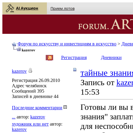
AI Аукцион
Прием лотов
Форум по искусству и инвестициям в искусство
>
Днев
kazerov
English
| Русский
Регистрация
Дневники
тайные знани
kazerov
Регистрация
26.09.2010
Запись от
kaze
Адрес
челябинск
15:53
Сообщений
395
Записей в дневнике
44
Готовы ли вы 
Последние комментарии
знания" запла
...
автор:
kazerov
художник или нет
автор:
для неспособн
kazerov