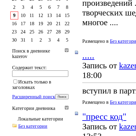
произведений .
2
3
4
5
6
7
8
творческих шед
9
10
11
12
13
14
15
многое ....
16
17
18
19
20
21
22
23
24
25
26
27
28
29
30
31
1
2
3
4
5
Размещено в
Без категор
Поиск в дневнике
.....
kazerov
Запись от
kaze
Содержит текст:
18:00
Искать только в
заголовках
вступил в парт
Расширенный поиск
Размещено в
Без категор
Категории дневника
"пресс код"
Локальные категории
Запись от
kaze
Без категории