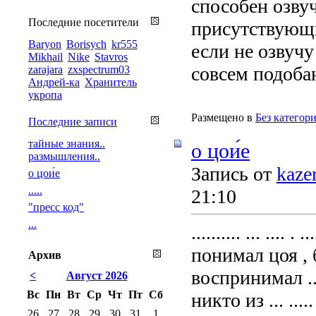
способен озвуч
Последние посетители
присутствующи
Baryon
Borisych
kr555
если не озвучу
Mikhail
Nike
Stavros
совсем подоба
zarajara
zxspectrum03
Андрей-ка
Хранитель
укропа
Размещено в
Без категор
Последние записи
тайные знания..
о цои́е
размышления..
Запись от
kaze
о цои́е
.....
21:10
"пресс код"
...
.......... ... .... .
понимал цоя , бо
Архив
воспринимал .. 
<
Август 2026
Вс
Пн
Вт
Ср
Чт
Пт
Сб
никто из ... ...
26
27
28
29
30
31
1