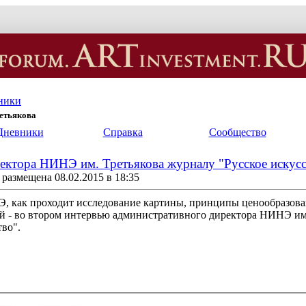
ники
ретьякова
Дневники
Справка
Сообщество
ектора НИНЭ им. Третьякова журналу "Русское искусс
размещена 08.02.2015 в 18:35
, как проходит исследование картины, принципы ценообразова
й - во втором интервью административного директора НИНЭ им
тво".