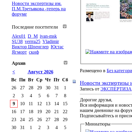
Новости экспертизы им.
П.М.Третьякова -теперь на
форуме
Последние посетители
Alex01
D_M
ivan-msk
SU38
verrra25
Vladimir
Виктор Шпенглер
Юстас
Ягморт
скиф
Архив
Размещено в
Без категор
<
Август 2026
Вс
Пн
Вт
Ср
Чт
Пт
Сб
Новости экспертизы 
26
27
28
29
30
31
1
Запись от
ЭКСПЕРТИЗА
2
3
4
5
6
7
8
Дорогие друзья,
9
10
11
12
13
14
15
Вся информация и новост
нашем дневнике на фору
16
17
18
19
20
21
22
Подписывайтесь и присо
23
24
25
26
27
28
29
Миниатюры
30
31
1
2
3
4
5