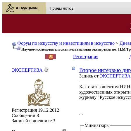
AI Аукцион
Прием лотов
Форум по искусству и инвестициям в искусство
>
Днев
Научно-исследовательская независимая экспертиза им. П.М.Т
English
| Русский
Регистрация
Второе интервью дир
ЭКСПЕРТИЗА
Запись от
ЭКСПЕРТИЗА
Как стать клиентом НИНЭ
художественных открыти
журналу "Русское искусс
Регистрация
19.12.2012
...
Сообщений
8
Записей в дневнике
3
Миниатюры