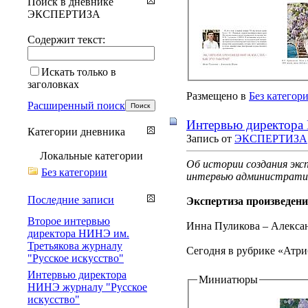
Поиск в дневнике
ЭКСПЕРТИЗА
Содержит текст:
Искать только в
заголовках
Размещено в
Без категор
Расширенный поиск
Интервью директора 
Категории дневника
Запись от
ЭКСПЕРТИЗА
Локальные категории
Об истории создания экс
Без категории
интервью административ
Последние записи
Экспертиза произведени
Второе интервью
Инна Пуликова – Алекса
директора НИНЭ им.
Третьякова журналу
Сегодня в рубрике «Атри
"Русское искусство"
Интервью директора
Миниатюры
НИНЭ журналу "Русское
искусство"