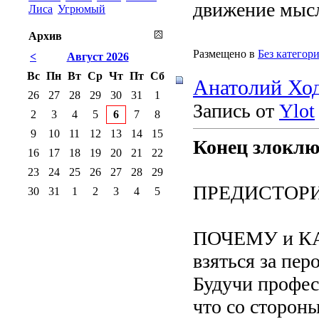
движение мысл
Лиса
Угрюмый
Архив
Размещено в
Без категор
<
Август 2026
Вс
Пн
Вт
Ср
Чт
Пт
Сб
Анатолий Хо
26
27
28
29
30
31
1
Запись от
Ylot
2
3
4
5
6
7
8
9
10
11
12
13
14
15
Конец злоклю
16
17
18
19
20
21
22
23
24
25
26
27
28
29
ПРЕДИСТОР
30
31
1
2
3
4
5
ПОЧЕМУ и КАК
взяться за перо
Будучи профес
что со сторон