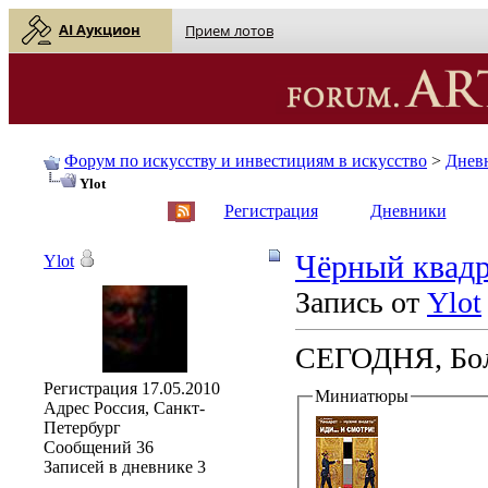
AI Аукцион
Прием лотов
Форум по искусству и инвестициям в искусство
>
Днев
Ylot
English
| Русский
Регистрация
Дневники
Чёрный квадр
Ylot
Запись от
Ylot
СЕГОДНЯ, Б
Регистрация
17.05.2010
Миниатюры
Адрес
Россия, Санкт-
Петербург
Сообщений
36
Записей в дневнике
3