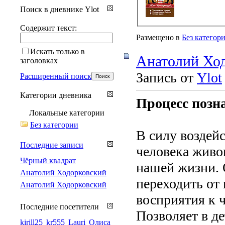
Поиск в дневнике Ylot
Содержит текст:
Размещено в
Без категор
Искать только в
Анатолий Хо
заголовках
Запись от
Ylot
Расширенный поиск
Категории дневника
Процесс позн
Локальные категории
Без категории
В силу воздей
Последние записи
человека живо
Чёрный квадрат
нашей жизни. 
Анатолий Ходорковский
переходить от
Анатолий Ходорковский
восприятия к 
Последние посетители
Позволяет в де
kirill25
kr555
Lauri
Олиса