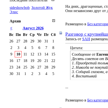
Последние посетители
На днях, драгоценные, с
sideshowbob
Золотой Жук
Они независимо друг от д
Элис
Архив
Размещено в
Без категор
<
Август 2026
Разговор с крупнейш
Вс
Пн
Вт
Ср
Чт
Пт
Сб
Запись от
SAH
размещена 
26
27
28
29
30
31
1
2
3
4
5
6
7
8
Цитата:
9
10
11
12
13
14
15
Сообщение от
Евген
Десять советов от Ва
16
17
18
19
20
21
22
1. Приобретай только
23
24
25
26
27
28
29
2. Никогда не покупа
3. Собирай глазами, 
30
31
1
2
3
4
5
4. Воспитывай
...
Размещено в
Без категор