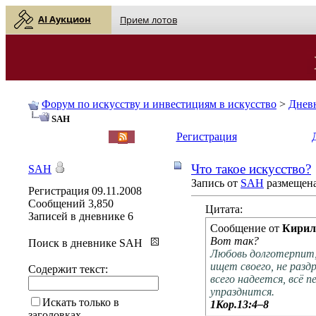
AI Аукцион
Прием лотов
Форум по искусству и инвестициям в искусство
>
Днев
SAH
English
| Русский
Регистрация
Что такое искусство?
SAH
Запись от
SAH
размещена 
Регистрация
09.11.2008
Сообщений
3,850
Цитата:
Записей в дневнике
6
Сообщение от
Кирил
Вот так?
Поиск в дневнике SAH
Любовь долготерпит, 
ищет своего, не разд
Содержит текст:
всего надеется, всё 
упразднится.
Искать только в
1Кор.13:4–8
заголовках