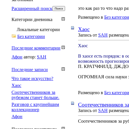
это как раз то что надо р
Расширенный поиск
Размещено в
Без категор
Категории дневника
Хаос
Локальные категории
Запись от
SAH
размещена 
Без категории
Хаос
Последние комментарии
В хаосе есть порядок: в 
Афон
автор:
SAH
возможность прогнозиров
П. КРАТЧФИЛД, ДЖ.ДО
Последние записи
ОГРОМНАЯ сила науки зак
Что такое искусство?
Хаос
Соотечественников за
Размещено в
Без категор
рубежом станет больше.
Соотечественников з
Разговор с крупнейшим
коллекционер
Запись от
SAH
размещена 
Афон
Соотечественников за ру