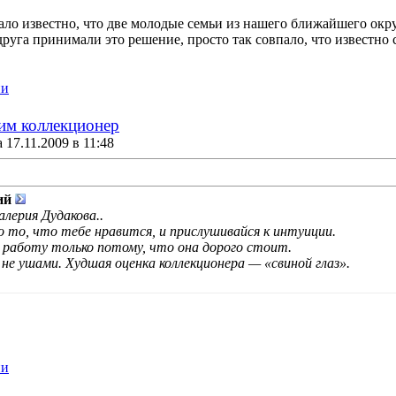
тало известно, что две молодые семьи из нашего ближайшего ок
руга принимали это решение, просто так совпало, что известно ст
ии
им коллекционер
17.11.2009 в 11:48
ий
лерия Дудакова..
 то, что тебе нравится, и прислушивайся к интуиции.
й работу только потому, что она дорого стоит.
а не ушами. Худшая оценка коллекционера — «свиной глаз».
ии