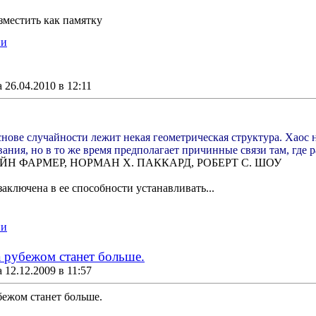
азместить как памятку
ии
26.04.2010 в 12:11
основе случайности лежит некая геометрическая структура. Хао
ания, но в то же время предполагает причинные связи там, где 
ЙН ФАРМЕР, НОРМАН X. ПАККАРД, РОБЕРТ С. ШОУ
лючена в ее способности устанавливать...
ии
а рубежом станет больше.
12.12.2009 в 11:57
бежом станет больше.