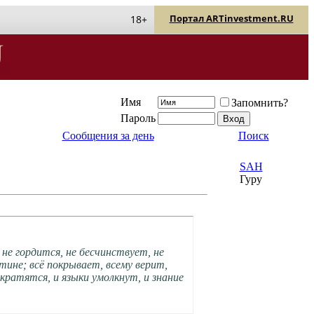
Портал ARTinvestment.RU
18+
Имя
Запомнить?
Пароль
Сообщения за день
Поиск
SAH
Гуру
не гордится, не бесчинствует, не
тине; всё покрывает, всему верит,
кратятся, и языки умолкнут, и знание