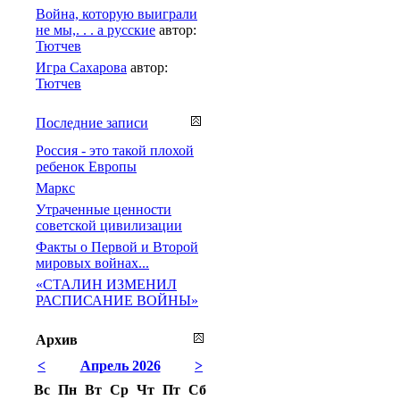
Война, которую выиграли
не мы,. . . а русские
автор:
Тютчев
Игра Сахарова
автор:
Тютчев
Последние записи
Россия - это такой плохой
ребенок Европы
Маркс
Утраченные ценности
советской цивилизации
Факты о Первой и Второй
мировых войнах...
«СТАЛИН ИЗМЕНИЛ
РАСПИСАНИЕ ВОЙНЫ»
Архив
<
Апрель 2026
>
Вс
Пн
Вт
Ср
Чт
Пт
Сб