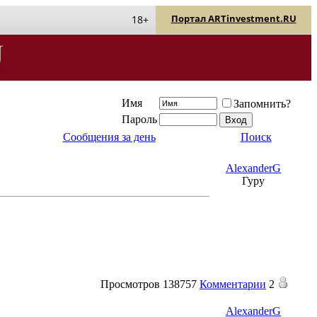
Портал ARTinvestment.RU
18+
Имя
Запомнить?
Пароль
Сообщения за день
Поиск
AlexanderG
Гуру
Просмотров
138757
Комментарии
2
AlexanderG