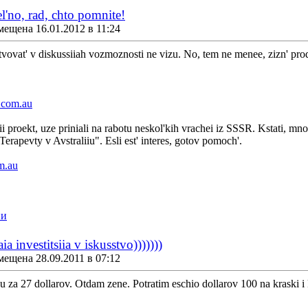
el'no, rad, chto pomnite!
мещена 16.01.2012 в 11:24
stvovat' v diskussiiah vozmoznosti ne vizu. No, tem ne menee, zizn' prod
.com.au
i proekt, uze priniali na rabotu neskol'kih vrachei iz SSSR. Kstati, mno
rapevty v Avstraliiu". Esli est' interes, gotov pomoch'.
m.au
ии
a investitsiia v iskusstvo)))))))
мещена 28.09.2011 в 07:12
nu za 27 dollarov. Otdam zene. Potratim eschio dollarov 100 na kraski i