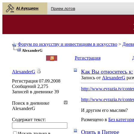
AI Аукцион
Прием лотов
Форум по искусству и инвестициям в искусство
>
Днев
AlexanderG
English
| Русский
Регистрация
Как Вы относитесь к:
AlexanderG
Запись от
AlexanderG
раз
Регистрация
07.09.2008
Сообщений
2,275
http://www.evrazia.tv/conten
Записей в дневнике
39
http://www.evrazia.tv/conte
Поиск в дневнике
AlexanderG
И другим его мыслям?
Содержит текст:
Размещено в
Без категор
Опять в Питере
Искать только в