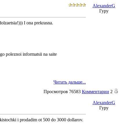
AlexanderG
Гуру
olzaetsia!))) I ona prekrasna.
go poleznoi informatsii na saite
Читать дальше...
Просмотров
76583
Комментарии
2
AlexanderG
Гуру
 kistochki i prodadim ot 500 do 3000 dollarov.