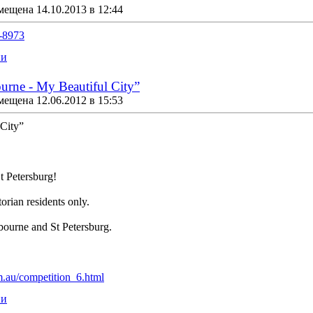
мещена 14.10.2013 в 12:44
0-8973
ии
rne - My Beautiful City”
мещена 12.06.2012 в 15:53
City”
St Petersburg!
orian residents only.
lbourne and St Petersburg.
om.au/competition_6.html
ии