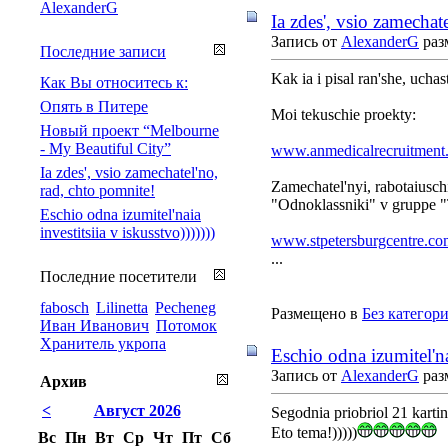
AlexanderG
Ia zdes', vsio zamechat
Запись от
AlexanderG
раз
Последние записи
Kak ia i pisal ran'she, ucha
Как Вы относитесь к:
Опять в Питере
Moi tekuschie proekty:
Новый проект “Melbourne
- My Beautiful City”
www.anmedicalrecruitment
Ia zdes', vsio zamechatel'no,
Zamechatel'nyi, rabotaiuschi
rad, chto pomnite!
"Odnoklassniki" v gruppe "Te
Eschio odna izumitel'naia
investitsiia v iskusstvo)))))))
www.stpetersburgcentre.co
...
Последние посетители
fabosch
Lilinetta
Pecheneg
Размещено в
Без категор
Иван Иванович
Потомок
Хранитель укропа
Eschio odna izumitel'nai
Запись от
AlexanderG
раз
Архив
<
Август 2026
Segodnia priobriol 21 karti
Eto tema!)))))
Вс
Пн
Вт
Ср
Чт
Пт
Сб