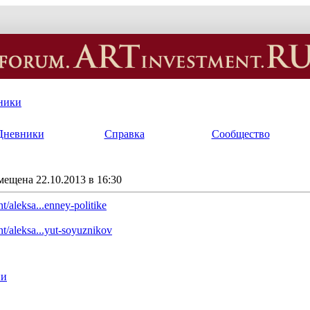
ники
Дневники
Справка
Сообщество
мещена 22.10.2013 в 16:30
t/aleksa...enney-politike
nt/aleksa...yut-soyuznikov
ии