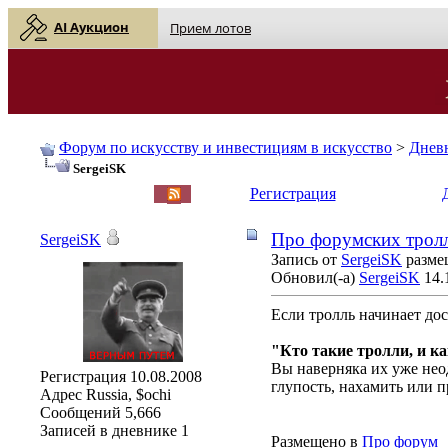
AI Аукцион
Прием лотов
Форум по искусству и инвестициям в искусство
>
Днев
SergeiSK
English
| Русский
Регистрация
Про форумских трол
SergeiSK
Запись от
SergeiSK
размещ
Обновил(-а)
SergeiSK
14.
Если тролль начинает дос
"Кто такие тролли, и ка
Вы наверняка их уже нео
Регистрация
10.08.2008
глупость, нахамить или 
Адрес
Russia, $ochi
Сообщений
5,666
Записей в дневнике
1
Размещено в
Про форум