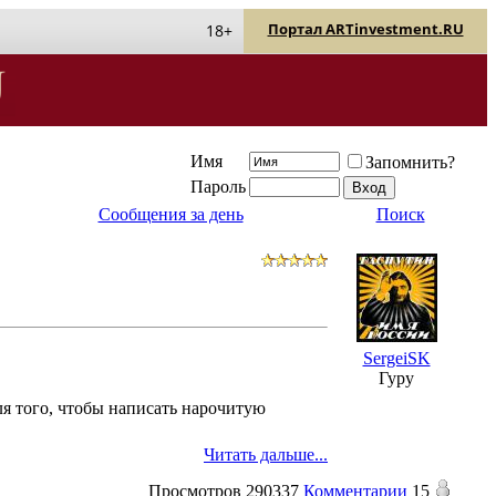
Портал ARTinvestment.RU
18+
Имя
Запомнить?
Пароль
Сообщения за день
Поиск
SergeiSK
Гуру
ля того, чтобы написать нарочитую
Читать дальше...
Просмотров
290337
Комментарии
15