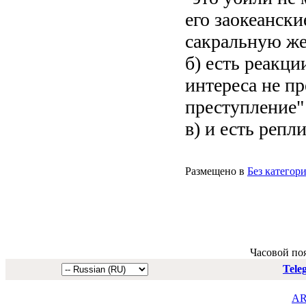
его заокеански
сакральную же
б) есть реакц
интереса не пр
преступление"
в) и есть репли
Размещено в
Без категор
Часовой по
Tele
AR