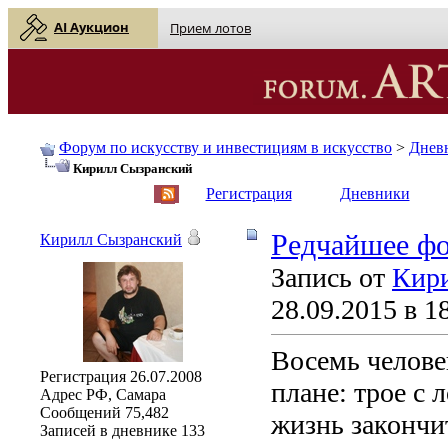
AI Аукцион
Прием лотов
Форум по искусству и инвестициям в искусство
>
Днев
Кирилл Сызранский
English
| Русский
Регистрация
Дневники
Редчайшее фо
Кирилл Сызранский
Запись от
Кир
28.09.2015 в 1
Восемь челове
Регистрация
26.07.2008
плане: трое с 
Адрес
РФ, Самара
Сообщений
75,482
жизнь закончит
Записей в дневнике
133