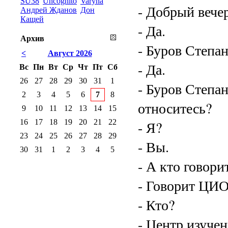
SU38
Uncognito
Varyna
- Добрый вечер
Андрей Жданов
Дон
Кащей
- Да.
Архив
- Буров Степа
<
Август 2026
- Да.
Вс
Пн
Вт
Ср
Чт
Пт
Сб
26
27
28
29
30
31
1
- Буров Степа
2
3
4
5
6
7
8
относитесь?
9
10
11
12
13
14
15
16
17
18
19
20
21
22
- Я?
23
24
25
26
27
28
29
- Вы.
30
31
1
2
3
4
5
- А кто говори
- Говорит ЦИ
- Кто?
- Центр изуче