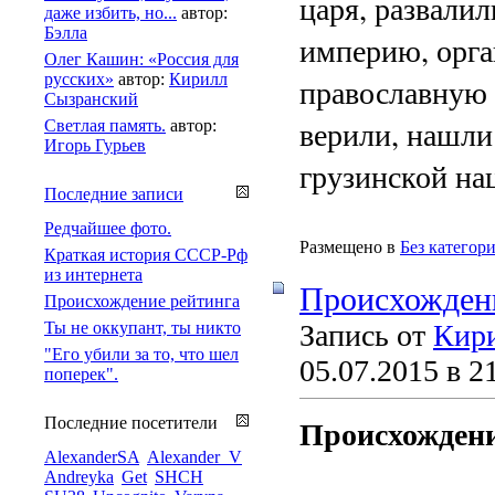
царя, развали
даже избить, но...
автор:
Бэлла
империю, орга
Олег Кашин: «Россия для
русских»
автор:
Кирилл
православную 
Сызранский
верили, нашли
Светлая память.
автор:
Игорь Гурьев
грузинской на
Последние записи
Редчайшее фото.
Размещено в
Без категор
Краткая история СССР-Рф
из интернета
Происхожден
Происхождение рейтинга
Ты не оккупант, ты никто
Запись от
Кир
"Его убили за то, что шел
05.07.2015 в 2
поперек".
Происхождени
Последние посетители
AlexanderSA
Alexander_V
Andreyka
Get
SHCH