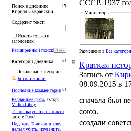
СССР. 1937 го
Поиск в дневнике
Кирилл Сызранский
Миниатюры
Содержит текст:
Искать только в
заголовках
Расширенный поиск
Размещено в
Без категор
Категории дневника
Краткая исто
Локальные категории
Запись от
Кир
Без категории
08.09.2015 в 1
Последние комментарии
сначала был в
Редчайшее фото.
автор:
Vadim Lihoy
союз.
Ты не оккупант, ты никто
автор:
Pavel
создали совет
Надежду Толоконникову
нельзя убить, изувечить,