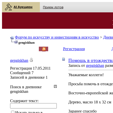
AI Аукцион
Прием лотов
Форум по искусству и инвестициям в искусство
>
Днев
gengiskhan
English
| Русский
Регистрация
Помощь в отождествл
gengiskhan
Запись от
gengiskhan
разм
Регистрация
17.05.2011
Сообщений
7
Уважаемые коллеги!
Записей в дневнике
1
Просьба помочь в отожде
Поиск в дневнике
gengiskhan
Восточно-европейской ж
Содержит текст:
Дерево, масло 18 х 32 см
Заранее спасибо
Искать только в