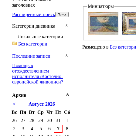
заголовках
Миниатюры
Расширенный поиск
Категории дневника
Локальные категории
Без категории
Размещено в
Без категор
Последние записи
Помощь в
отождествлением
исполнителя /Восточно-
европейской живописи?
Архив
<
Август 2026
Вс
Пн
Вт
Ср
Чт
Пт
Сб
26
27
28
29
30
31
1
2
3
4
5
6
7
8