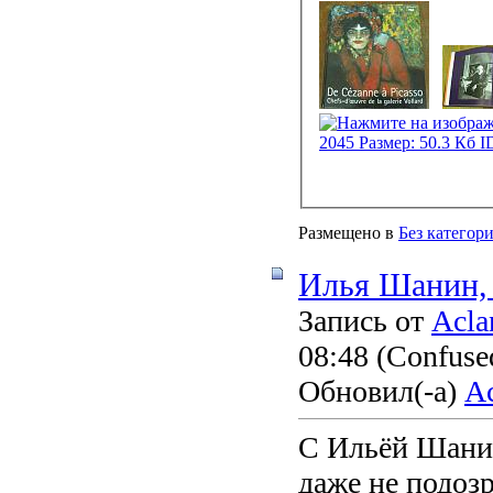
Размещено в
Без категор
Илья Шанин,
Запись от
Acla
08:48
(Confused
Обновил(-а)
A
С Ильёй Шани
даже не подозр