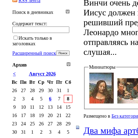
RSS лента
Винчи очень д
Иисус должен 
Поиск в дневниках
решивший преда
Содержит текст:
Леонардо мног
Искать только в
отправляясь н
заголовках
слушая...
Расширенный поиск
Архив
Миниатюры
<
Август 2026
Вс
Пн
Вт
Ср
Чт
Пт
Сб
26
27
28
29
30
31
1
2
3
4
5
6
7
8
9
10
11
12
13
14
15
16
17
18
19
20
21
22
Размещено в
Без категор
23
24
25
26
27
28
29
Два мифа арт
30
31
1
2
3
4
5