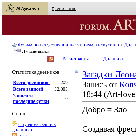
AI Аукцион
Прием лотов
Форум по искусству и инвестициям в искусство
>
Днев
Лучшие записи
English
| Русский
Регистрация
Дневники
Статистика дневников
Загадки Леон
Запись от
Kons
Всего дневников
209
Всего записей
32,883
18:44
(Art-love
Записи за
0
последние сутки
Добро = Зло
Опции
Случайная запись
Создавая фрес
дневника