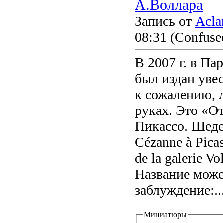
А.Воллара
Запись от
Acla
08:31
(Confused
В 2007 г. в П
был издан уве
к сожалению, 
руках. Это «О
Пикассо. Шеде
Cézanne à Picas
de la galerie Vol
Название може
заблуждение:..
Миниатюры