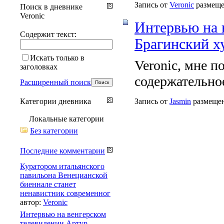
Запись от
Veronic
размещен
Поиск в дневнике
Veronic
Интервью на 
Содержит текст:
Брагинский х
Искать только в
Veronic, мне п
заголовках
содержательно
Расширенный поиск
Категории дневника
Запись от
Jasmin
размещена
Локальные категории
Без категории
Последние комментарии
Куратором итальянского
павильона Венецианской
биеннале станет
ненавистник современног
автор:
Veronic
Интервью на венгерском
телевидении Артур