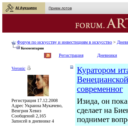
AI Аукцион
Прием лотов
Форум по искусству и инвестициям в искусство
>
Днев
Комментарии
English
| Русский
Регистрация
Дневники
Куратором ит
Veronic
Венецианской
современног
Изида, он пока
Регистрация
17.12.2008
Адрес
Украина Мукачево,
сделает на Бие
Венгрия Хевиз
Сообщений
2,165
поднимет вопр
Записей в дневнике
4