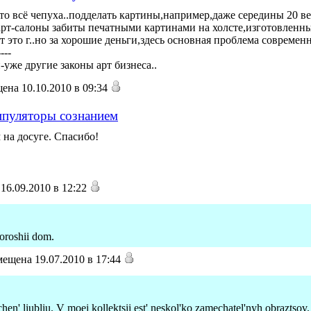
то всё чепуха..подделать картины,например,даже середины 20 века
 арт-салоны забиты печатными картинами на холсте,изготовленн
 это г..но за хорошие деньги,здесь основная проблема современ
----
уже другие законы арт бизнеса..
ена 10.10.2010 в 09:34
анипуляторы сознанием
 на досуге. Спасибо!
16.09.2010 в 12:22
horoshii dom.
ещена 19.07.2010 в 17:44
chen' liubliu. V moei kollektsii est' neskol'ko zamechatel'nyh obraztsov