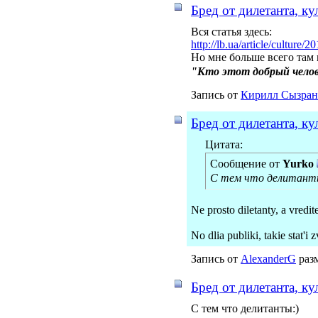
Бред от дилетанта, к
Вся статья здесь:
http://lb.ua/article/culture
Но мне больше всего там
"Кто этот добрый чело
Запись от
Кирилл Сызран
Бред от дилетанта, к
Цитата:
Сообщение от
Yurko
С тем что делитан
Ne prosto diletanty, a vredit
No dlia publiki, takie stat'i
Запись от
AlexanderG
разм
Бред от дилетанта, к
С тем что делитанты:)