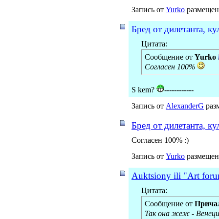
Запись от
Yurko
размещена
Бред от дилетанта, к
Цитата:
Сообщение от
Yurko
Согласен 100%
S kem?
------------
Запись от
AlexanderG
разм
Бред от дилетанта, к
Согласен 100% :)
Запись от
Yurko
размещена
Auktsiony ili "Art forum
Цитата:
Сообщение от
Прича
Так она жеж - Венеци