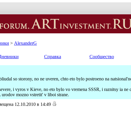
ники
>
AlexanderG
Дневники
Справка
Сообщество
abliudal so storony, no ne uveren, chto eto bylo postroeno na natsional'
severe, i vyros v Kieve, no eto bylo vo vremena SSSR, i raznitsy ia ne ch
urodov mozno vstretit' v liboi strane.
ещена 12.10.2010 в 14:49