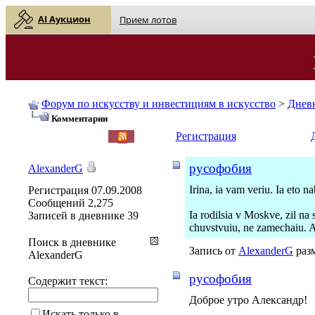
AI Аукцион
Прием лотов
Форум по искусству и инвестициям в искусство
>
Днев
Комментарии
English
| Русский
Регистрация
русофобия
AlexanderG
Irina, ia vam veriu. Ia eto n
Регистрация
07.09.2008
Сообщений
2,275
Ia rodilsia v Moskve, zil na 
Записей в дневнике
39
chuvstvuiu, ne zamechaiu. A 
Поиск в дневнике
Запись от
AlexanderG
разм
AlexanderG
русофобия
Содержит текст:
Доброе утро Александр!
Искать только в