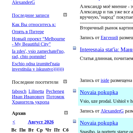
AlexanderG
Александр моё мнение - э
Александр и так уже все
Последние записи
вручную,"народ" покупает
-----------------------------------
Как Вы относитесь к:
Вторичный рынок картин-
Опять в Питере
Запись от
Евгений
размещ
Новый проект “Melbourne
- My Beautiful City”
Interesnaia stat'ia: М
Ia zdes', vsio zamechatel'no,
rad, chto pomnite!
Статья длинная, почитаем
Eschio odna izumitel'naia
investitsiia v iskusstvo)))))))
Запись от
iside
размещена 
Последние посетители
fabosch
Lilinetta
Pecheneg
Novaia pokupka
Иван Иванович
Потомок
Vsio, uze prodal. Ushiol v 
Хранитель укропа
Запись от
AlexanderG
разм
Архив
<
Август 2026
Novaia pokupka
Вс
Пн
Вт
Ср
Чт
Пт
Сб
Spasibo, ia portrety starye o