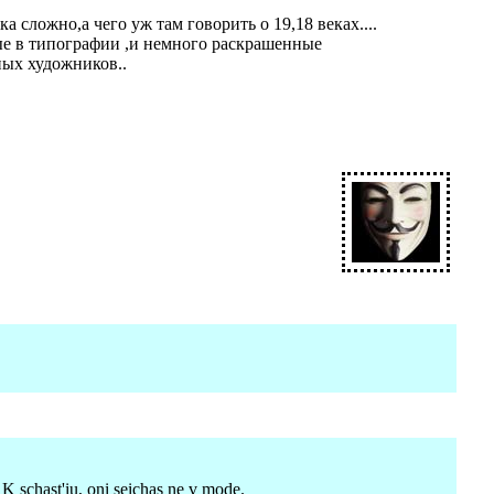
 сложно,а чего уж там говорить о 19,18 веках....
ые в типографии ,и немного раскрашенные
ных художников..
. K schast'iu, oni seichas ne v mode.