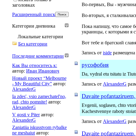
Во-первых, Вы - мужчина
заголовках
Расширенный поиск
Во-вторых, я сталкивалась
Категории дневника
Пока напишу, что самое б
украинцы, с которыми я с
Локальные категории
Вот тебе и братский слав
Без категории
Запись от
iside
размещена 
Последние комментарии
русофобия
Как Вы относитесь к:
автор:
Иван Иванович
Da, vydral etu tsitatu iz Tiu
Новый проект “Melbourne
- My Beautiful City”
автор:
Запись от
AlexanderG
разм
AlexanderG
Davaite pofantaziruem, 
Ia zdes', vsio zamechatel'no,
rad, chto pomnite!
автор:
Evgenii, soglasen, chto vto
AlexanderG
Kachestvennye raboty stoiat
V gosti v Piter
автор:
AlexanderG
Запись от
AlexanderG
разм
Zaniatiia iskusstvom rybalke
ne meshaiut
автор:
Davaite pofantaziruem, 