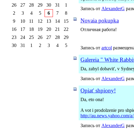
26
27
28
29
30
31
1
Запись от
AlexanderG
разм
2
3
4
5
6
7
8
Novaia pokupka
9
10
11
12
13
14
15
16
17
18
19
20
21
22
Отличная работа!
23
24
25
26
27
28
29
30
31
1
2
3
4
5
Запись от
artcol
размещена 
Galereia " White Rabbi
Da, zabyl dobavit', v Sydney
Запись от
AlexanderG
разм
Opiat' shpiony!
Da, eto ona!
A vot i prodolzenie pro shp
http://au.news.yahoo.com/a/
Запись от
AlexanderG
разм