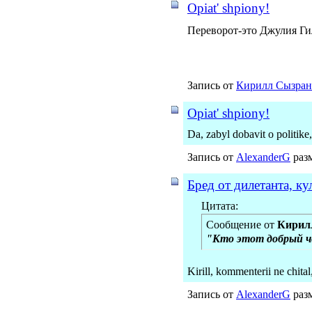
Opiat' shpiony!
Переворот-это Джулия Г
Запись от
Кирилл Сызран
Opiat' shpiony!
Da, zabyl dobavit o politike,
Запись от
AlexanderG
разм
Бред от дилетанта, к
Цитата:
Сообщение от
Кирил
"Кто этот добрый ч
Kirill, kommenterii ne chital,
Запись от
AlexanderG
разм