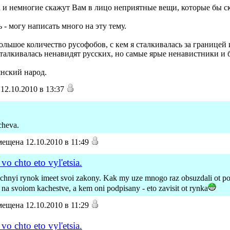
 и немногие скажут Вам в лицо неприятные вещи, которые бы с
 - могу написать много на эту тему.
ольшое количество русофобов, с кем я сталкивалась за границей
талкивалась ненавидят русских, но самые ярые ненавистники и 
янский народ.
12.10.2010 в 13:37
tcheva.
ещена 12.10.2010 в 11:49
vo chto eto vyl'etsia.
richnyi rynok imeet svoi zakony. Kak my uze mnogo raz obsuzdali ot pod
 na svoiom kachestve, a kem oni podpisany - eto zavisit ot rynka
ещена 12.10.2010 в 11:29
vo chto eto vyl'etsia.