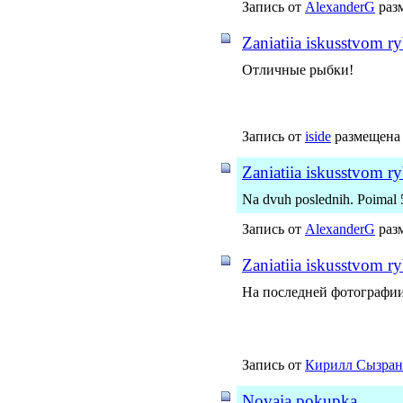
Запись от
AlexanderG
разм
Zaniatiia iskusstvom r
Отличные рыбки!
Запись от
iside
размещена 
Zaniatiia iskusstvom r
Na dvuh poslednih. Poimal 5 a
Запись от
AlexanderG
разм
Zaniatiia iskusstvom r
На последней фотографии
Запись от
Кирилл Сызран
Novaia pokupka