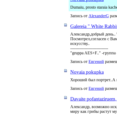
Dumaiu, prosto staraia kache
Запись от
AlexanderG
разм
Galereia " White Rabbi
Александр,добрый день.. 
Посмотрел,согласен с Вам
искусству..
-----------------------------
"gruppa AES+F.." -группа 
Запись от
Евгений
размещ
Novaia pokupka
Хороший был портрет..А к
Запись от
Евгений
размещ
Davaite pofantaziruem, 
Александр, возможно иску
миру как грибы растут му