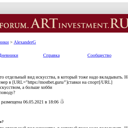
ники
>
AlexanderG
Дневники
Справка
Сообщество
это отдельный вид искусства, в который тоже надо вкладывать. 
ер в [URL="https://mostbet.guru/"]ставки на спорт[/URL]
искусством, а больше хобби
 поводу?
размещена 06.05.2021 в 18:06
во?