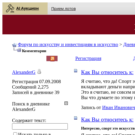
AI Аукцион
Прием лотов
Форум по искусству и инвестициям в искусство
>
Днев
Комментарии
English
| Русский
Регистрация
Как Вы относитесь к:
AlexanderG
Я считаю, что да! Спорт 
Регистрация
07.09.2008
вкладывают деньги наприм
Сообщений
2,275
Это я считаю, не совсем 
Записей в дневнике
39
Вы что думаете по этому
Поиск в дневнике
Запись от
Иван Иванович
AlexanderG
Как Вы относитесь к:
Содержит текст:
Интересно, спорт это искусст
Искать только в