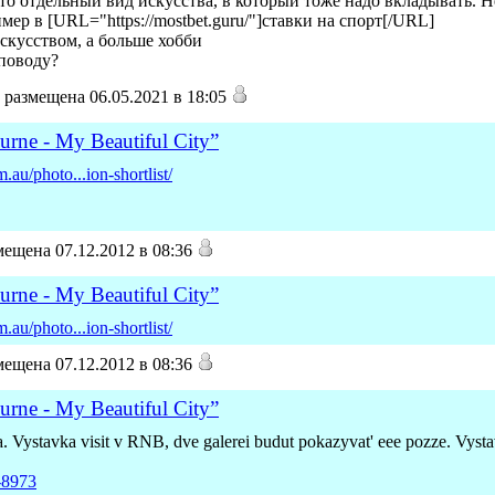
это отдельный вид искусства, в который тоже надо вкладывать. 
ер в [URL="https://mostbet.guru/"]ставки на спорт[/URL]
искусством, а больше хобби
 поводу?
размещена 06.05.2021 в 18:05
rne - My Beautiful City”
au/photo...ion-shortlist/
ещена 07.12.2012 в 08:36
rne - My Beautiful City”
au/photo...ion-shortlist/
ещена 07.12.2012 в 08:36
rne - My Beautiful City”
a. Vystavka visit v RNB, dve galerei budut pokazyvat' eee pozze. Vysta
0-8973