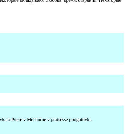
Некоторые вкладывают любовь, время, старания. Некоторые
vka o Pitere v Mel'burne v protsesse podgotovki.