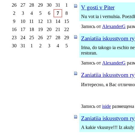
26
27
28
29
30
31
1
V gosti v Piter
2
3
4
5
6
7
8
Nu vot ia i vernulsia. Poezd
9
10
11
12
13
14
15
Запись от
AlexanderG
разм
16
17
18
19
20
21
22
23
24
25
26
27
28
29
Zaniatiia iskusstvom r
30
31
1
2
3
4
5
Irina, do takogo ia eschio n
restoran.
Запись от
AlexanderG
разм
Zaniatiia iskusstvom r
Интересно, я Вас отличн
Запись от
iside
размещена 
Zaniatiia iskusstvom r
A kakie vkusnye!!! Iz akuly 