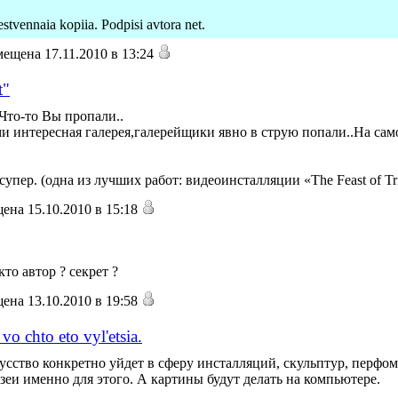
stvennaia kopiia. Podpisi avtora net.
ещена 17.11.2010 в 13:24
t"
Что-то Вы пропали..
и интересная галерея,галерейщики явно в струю попали..На сам
супер. (одна из лучших работ: видеоинсталляции «The Feast of Tr
ена 15.10.2010 в 15:18
то автор ? секрет ?
ена 13.10.2010 в 19:58
vo chto eto vyl'etsia.
сство конкретно уйдет в сферу инсталляций, скульптур, перфома
зеи именно для этого. А картины будут делать на компьютере.