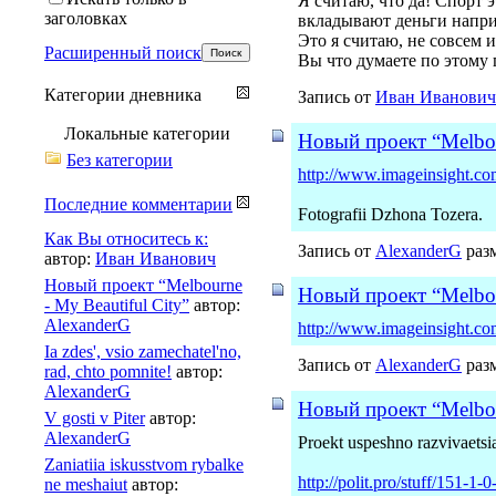
Я считаю, что да! Спорт 
заголовках
вкладывают деньги наприм
Это я считаю, не совсем 
Расширенный поиск
Вы что думаете по этому
Категории дневника
Запись от
Иван Иванович
Локальные категории
Новый проект “Melbou
Без категории
http://www.imageinsight.com.
Последние комментарии
Fotografii Dzhona Tozera.
Как Вы относитесь к:
Запись от
AlexanderG
разм
автор:
Иван Иванович
Новый проект “Melbourne
Новый проект “Melbou
- My Beautiful City”
автор:
AlexanderG
http://www.imageinsight.com.
Ia zdes', vsio zamechatel'no,
Запись от
AlexanderG
разм
rad, chto pomnite!
автор:
AlexanderG
Новый проект “Melbou
V gosti v Piter
автор:
AlexanderG
Proekt uspeshno razvivaetsi
Zaniatiia iskusstvom rybalke
http://polit.pro/stuff/151-1-
ne meshaiut
автор: