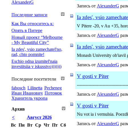
AlexanderG
Запись от
AlexanderG
разм
Последние записи
Ia zdes', vsio zamechat
Как Вы относитесь к:
V Pitere -20, v Au +35, hor
Опять в Питере
Запись от
AlexanderG
разм
Новый проект “Melbourne
- My Beautiful City”
Ia zdes', vsio zamechat
Ia zdes', vsio zamechatel'no,
rad, chto pomnite!
Monash University ob'iavil 
Eschio odna izumitel'naia
Запись от
AlexanderG
разм
investitsiia v iskusstvo)))))))
V gosti v Piter
Последние посетители
-----------------------------------
fabosch
Lilinetta
Pecheneg
Иван Иванович
Потомок
Запись от
AlexanderG
разм
Хранитель укропа
V gosti v Piter
Архив
Nu vot ia i vernulsia. Poezd
<
Август 2026
Запись от
AlexanderG
разм
Вс
Пн
Вт
Ср
Чт
Пт
Сб