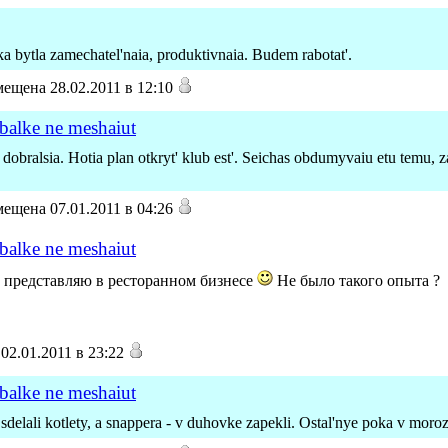
ka bytla zamechatel'naia, produktivnaia. Budem rabotat'.
ещена 28.02.2011 в 12:10
ybalke ne meshaiut
e dobralsia. Hotia plan otkryt' klub est'. Seichas obdumyvaiu etu temu,
ещена 07.01.2011 в 04:26
ybalke ne meshaiut
о представляю в ресторанном бизнесе
Не было такого опыта ?
02.01.2011 в 23:22
ybalke ne meshaiut
sdelali kotlety, a snappera - v duhovke zapekli. Ostal'nye poka v moroz