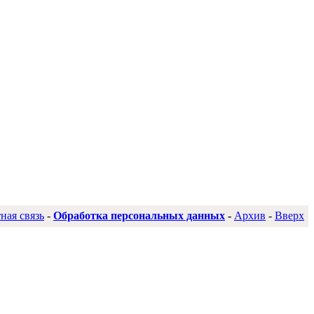
ная связь
-
Обработка персональных данных
-
Архив
-
Вверх