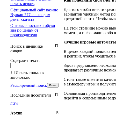
Как пополнить свой счет в 
начать играть
Для того чтобы внести средс
Официальный сайт казино
вариантов удобный метод по
Вулкан 777 с выводом
кредитной карты. Чтобы выве
денег скачать
Оптовые поставки обуви
На этой странице можно выбр
эва по ценам от
момент, и информацию обо в
производителя
Лучшие игровые автоматы
Поиск в дневнике
osuqun
В целом каждый пользователь
и рейтинг, чтобы убедиться в
Содержит текст:
Здесь представлено нескольк
предлагает различные возмо
Искать только в
заголовках
Стоит также отметить качест
в атмосферу игры и получит
Расширенный поиск
Основными производителями а
Последние посетители
перейти к современным разра
htzw
Архив