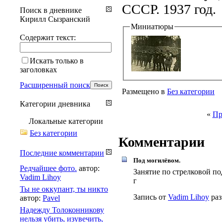
СССР. 1937 год.
Поиск в дневнике
Кирилл Сызранский
Миниатюры
Содержит текст:
Искать только в
заголовках
Расширенный поиск
Размещено в
Без категории
Категории дневника
«
Пр
Локальные категории
Без категории
Комментарии
Последние комментарии
Под могилёвом.
Редчайшее фото.
автор:
Занятие по стрелковой по
Vadim Lihoy
г
Ты не оккупант, ты никто
Запись от
Vadim Lihoy
раз
автор:
Pavel
Надежду Толоконникову
нельзя убить, изувечить,