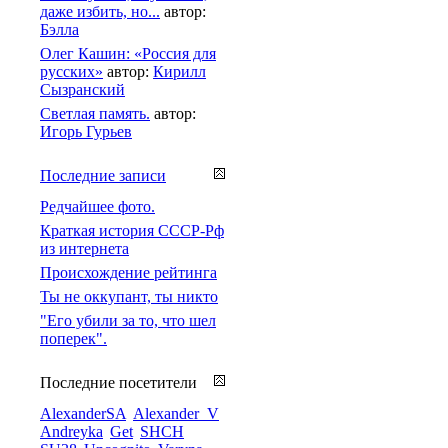
даже избить, но...
автор:
Бэлла
Олег Кашин: «Россия для
русских»
автор:
Кирилл
Сызранский
Светлая память.
автор:
Игорь Гурьев
Последние записи
Редчайшее фото.
Краткая история СССР-Рф
из интернета
Происхождение рейтинга
Ты не оккупант, ты никто
"Его убили за то, что шел
поперек".
Последние посетители
AlexanderSA
Alexander_V
Andreyka
Get
SHCH