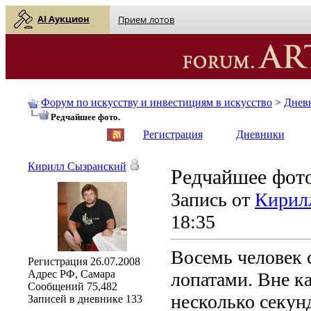
AI Аукцион
Прием лотов
Форум по искусству и инвестициям в искусство
>
Днев
Редчайшее фото.
English
| Русский
Регистрация
Дневники
Кирилл Сызранский
Редчайшее фото
Запись от
Кирил
18:35
Восемь человек с
Регистрация
26.07.2008
Адрес
РФ, Самара
лопатами. Вне ка
Сообщений
75,482
несколько секун
Записей в дневнике
133