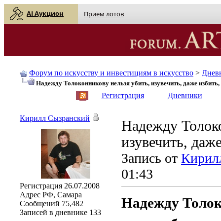
AI Аукцион
Прием лотов
Форум по искусству и инвестициям в искусство
>
Днев
Надежду Толоконникову нельзя убить, изувечить, даже избить, н
English
| Русский
Регистрация
Дневники
Кирилл Сызранский
Надежду Толоко
изувечить, даже
Запись от
Кирил
01:43
Регистрация
26.07.2008
Адрес
РФ, Самара
Надежду Толок
Сообщений
75,482
Записей в дневнике
133