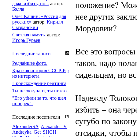
положение? Може
даже избить, но...
автор:
Бэлла
нее других закл
Олег Кашин: «Россия для
русских»
автор:
Кирилл
Мордовии?
Сызранский
Светлая память.
автор:
Игорь Гурьев
Все это вопросы 
Последние записи
таков, надо пола
Редчайшее фото.
Краткая история СССР-Рф
сидельцам, но в
из интернета
Происхождение рейтинга
Ты не оккупант, ты никто
Надежду Толокон
"Его убили за то, что шел
поперек".
избить – она чер
Последние посетители
сугубо по закону
AlexanderSA
Alexander_V
отсидки, чтобы 
Andreyka
Get
SHCH