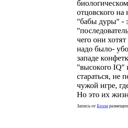
биологическом 
отцовского на н
"бабы дуры" - 
"последователь
чего они хотят
надо было- убо
западе конфетк
"высокого IQ" 
стараться, не 
чужой игре, гд
Но это их жизн
Запись от
Бэлла
размещена