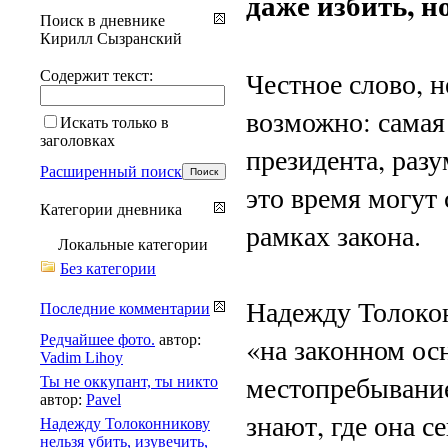
даже избить, но
Поиск в дневнике
Кирилл Сызранский
Честное слово, н
Содержит текст:
возможно: самая
Искать только в
заголовках
президента, разу
Расширенный поиск
это время могут с
Категории дневника
рамках закона.
Локальные категории
Без категории
Надежду Толокон
Последние комментарии
«на законном ос
Редчайшее фото.
автор:
Vadim Lihoy
местопребывание
Ты не оккупант, ты никто
автор:
Pavel
знают, где она 
Надежду Толоконникову
нельзя убить, изувечить,