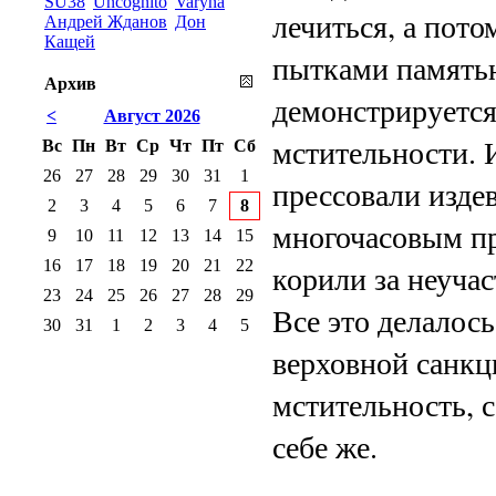
SU38
Uncognito
Varyna
лечиться, а пот
Андрей Жданов
Дон
Кащей
пытками памятью
Архив
демонстрируется
<
Август 2026
мстительности. 
Вс
Пн
Вт
Ср
Чт
Пт
Сб
26
27
28
29
30
31
1
прессовали изде
2
3
4
5
6
7
8
многочасовым пр
9
10
11
12
13
14
15
16
17
18
19
20
21
22
корили за неуча
23
24
25
26
27
28
29
Все это делалось
30
31
1
2
3
4
5
верховной санкц
мстительность, 
себе же.