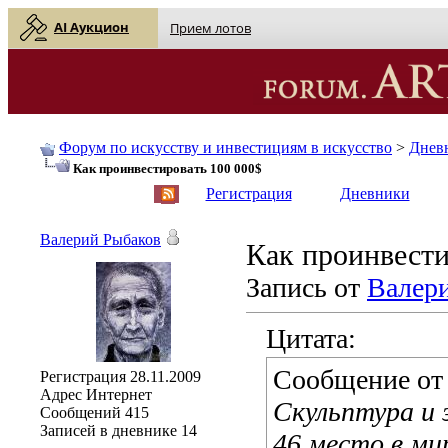
AI Аукцион
Прием лотов
Форум по искусству и инвестициям в искусство
>
Днев
Как проинвестировать 100 000$
English
| Русский
Регистрация
Дневники
Валерий Рыбаков
Как проинвести
Запись от
Валер
Цитата:
Сообщение о
Регистрация
28.11.2009
Адрес
Интернет
Скульптура и 
Сообщений
415
Записей в дневнике
14
46 место в ми