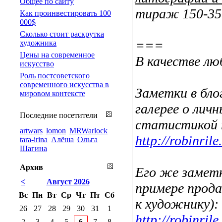
Общее по сайту
тираж 150-350
Как проинвестировать 100
000$
Сколько стоит раскрутка
===
художника
Цены на современное
В качестве л
искусство
Роль постсоветского
современного искусства в
Заметки в бло
мировом контексте
галерее о лич
Последние посетители
статистикой 
artwars
lomon
MRWarlock
http://robinri
tara-irina
Алёша
Ольга
Шагина
Архив
Его же заметк
<
Август 2026
примере прода
Вс
Пн
Вт
Ср
Чт
Пт
Сб
к художнику):
26
27
28
29
30
31
1
http://robinri
2
3
4
5
6
7
8