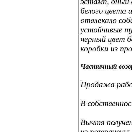
эстамп, оный
белого цвета 
отвлекало соб
устойчивые ту
черный цвет б
коробки из пр
Частичный возв
Продажа рабо
В собственно
Вычтя получен
из потраченны