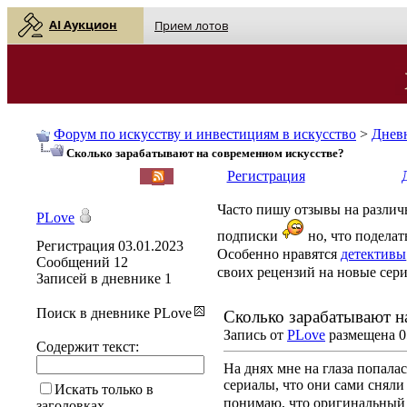
AI Аукцион
Прием лотов
Форум по искусству и инвестициям в искусство
>
Днев
Сколько зарабатывают на современном искусстве?
English
| Русский
Регистрация
Часто пишу отзывы на различ
PLove
подписки
но, что поделат
Регистрация
03.01.2023
Особенно нравятся
детективы
Сообщений
12
своих рецензий на новые се
Записей в дневнике
1
Поиск в дневнике PLove
Сколько зарабатывают н
Запись от
PLove
размещена 05
Содержит текст:
На днях мне на глаза попала
сериалы, что они сами сняли
Искать только в
понимаю, что оригинальный 
заголовках