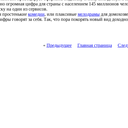
льно огромная цифра для страны с населением 145 миллионов чело
ку на один из сервисов.
ая простенькие
комедии
, или плаксивые
мелодрамы
для домохозяе
цифры говорят за себя. Так, что пора покорять новый вид доходно
«
Предыдущее
Главная страница
След