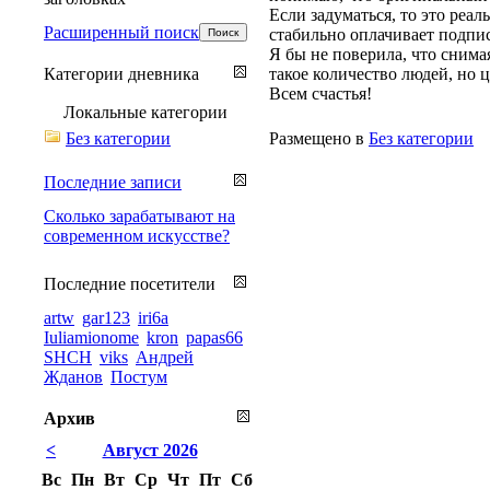
Если задуматься, то это реа
Расширенный поиск
стабильно оплачивает подпис
Я бы не поверила, что сним
Категории дневника
такое количество людей, но 
Всем счастья!
Локальные категории
Без категории
Размещено в
Без категории
Последние записи
Сколько зарабатывают на
современном искусстве?
Последние посетители
artw
gar123
iri6a
Iuliamionome
kron
papas66
SHCH
viks
Андрей
Жданов
Постум
Архив
<
Август 2026
Вс
Пн
Вт
Ср
Чт
Пт
Сб