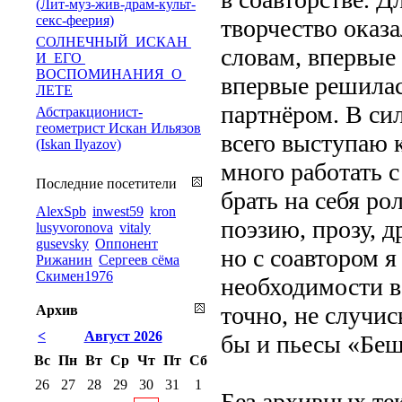
(Лит-муз-жив-драм-культ-
секс-феерия)
творчество оказа
СОЛНЕЧНЫЙ ИСКАН
словам, впервые 
И ЕГО
ВОСПОМИНАНИЯ О
впервые решилас
ЛЕТЕ
партнёром. В си
Абстракционист-
геометрист Искан Ильязов
всего выступаю 
(Iskan Ilyazov)
много работать 
Последние посетители
брать на себя ро
AlexSpb
inwest59
kron
поэзию, прозу, д
lusyvoronova
vitaly
gusevsky
Оппонент
но с соавтором я
Рижанин
Сергеев сёма
Скимен1976
необходимости в
точно, не случис
Архив
<
Август 2026
бы и пьесы «Беш
Вс
Пн
Вт
Ср
Чт
Пт
Сб
26
27
28
29
30
31
1
Без архивных те