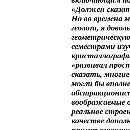
«Должен сказат
Но во времена м
геолога, я дово
геометрическую
семестрами изу
кристаллографи
«развивал прос
сказать, многие
могли бы вполн
абстракционист
воображаемые о
реальное строен
качестве допол
пример геологи