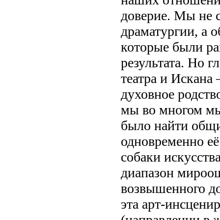
доверие. Мы не с
драматургии, а 
которые были р
результата. Но г
театра и Искана 
духовное родство
мы во многом мы
было найти общи
одновременно её
собаки искусства
диапазон мироощ
возвышенного до
эта арт-инсцени
(направлении в ж