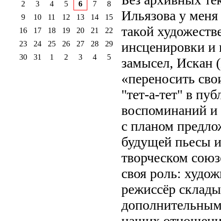
2
3
4
5
6
7
8
Ильязова у меня 
9
10
11
12
13
14
15
такой художеств
16
17
18
19
20
21
22
23
24
25
26
27
28
29
инсценировки и 
30
31
1
2
3
4
5
замысел, Искан 
«переносить сво
"тет-а-тет" в пу
воспоминаний и 
с планом предло
будущей пьесы и 
творческом союз
своя роль: худо
режиссёр склады
дополнительным
наших отношени