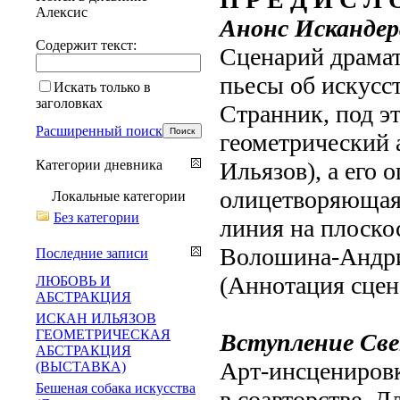
Алексис
Анонс Искандер
Содержит текст:
Сценарий драма
пьесы об искусс
Искать только в
заголовках
Странник, под э
Расширенный поиск
геометрический 
Категории дневника
Ильязов), а его 
олицетворяющая 
Локальные категории
Без категории
линия на плоско
Волошина-Андрий
Последние записи
(Аннотация сцен
ЛЮБОВЬ И
АБСТРАКЦИЯ
ИСКАН ИЛЬЯЗОВ
ГЕОМЕТРИЧЕСКАЯ
Вступление Св
АБСТРАКЦИЯ
Арт-инсценировк
(ВЫСТАВКА)
Бешеная собака искусства
в соавторстве. Д