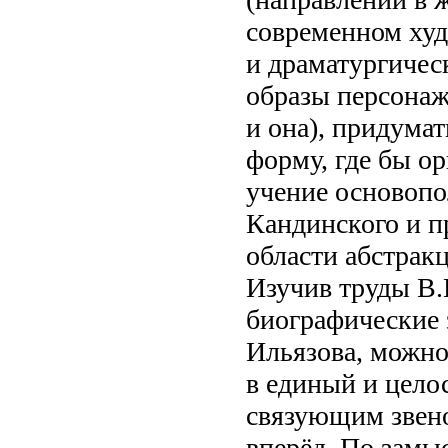
современном худ
и драматургичес
образы персонаже
и она), придума
форму, где бы о
учение основопо
Кандинского и п
области абстрак
Изучив труды В.
биографические 
Ильязова, можно
в единый и цело
связующим звен
вперёд. По замы