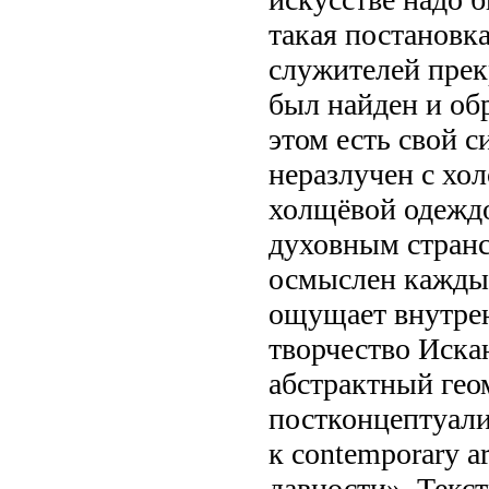
такая постановка
служителей прек
был найден и обр
этом есть свой 
неразлучен с хол
холщёвой одеждо
духовным странс
осмыслен каждый
ощущает внутре
творчество Иска
абстрактный гео
постконцептуали
к contemporary a
давности». Текс