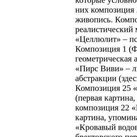
них композиция 
живопись. Компо
реалистический 
«Целлюлит» – пс
Композиция 1 (Ф
геометрическая 
«Пирс Виви» – л
абстракции (зде
Композиция 25 «
(первая картина
композиция 22 «
картина, упомин
«Кровавый водов
брехтовского пе