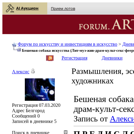
AI Аукцион
Прием лотов
Форум по искусству и инвестициям в искусство
>
Днев
Бешеная собака искусства (Лит-муз-жив-драм-культ-секс-феер
English
| Русский
Регистрация
Дневники
Размышления, эссе
Алексис
художниках
Бешеная собака
Регистрация
07.03.2020
драм-культ-сек
Адрес
Белгород
Сообщений
0
Запись от
Алекс
Записей в дневнике
5
П Р Е Д И С Л 
Поиск в дневнике