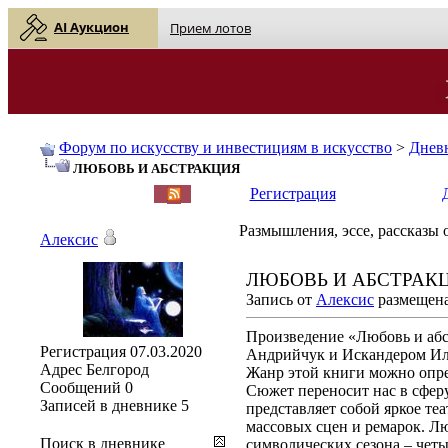
AI Аукцион
Прием лотов
Форум по искусству и инвестициям в искусство
>
Днев
ЛЮБОВЬ И АБСТРАКЦИЯ
English
| Русский
Регистрация
Размышления, эссе, рассказы о
Алексис
ЛЮБОВЬ И АБСТРАК
Запись от
Алексис
размещена 
Произведение «Любовь и абс
Регистрация
07.03.2020
Андрийчук и Искандером Ил
Адрес
Белгород
Жанр этой книги можно опред
Сообщений
0
Сюжет переносит нас в сферу
Записей в дневнике
5
представляет собой яркое те
массовых сцен и ремарок. Л
Поиск в дневнике
символических сезона – четы