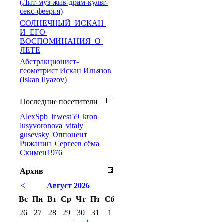
(Лит-муз-жив-драм-культ-
секс-феерия)
СОЛНЕЧНЫЙ ИСКАН
И ЕГО
ВОСПОМИНАНИЯ О
ЛЕТЕ
Абстракционист-
геометрист Искан Ильязов
(Iskan Ilyazov)
Последние посетители
AlexSpb
inwest59
kron
lusyvoronova
vitaly
gusevsky
Оппонент
Рижанин
Сергеев сёма
Скимен1976
Архив
<
Август 2026
Вс
Пн
Вт
Ср
Чт
Пт
Сб
26
27
28
29
30
31
1