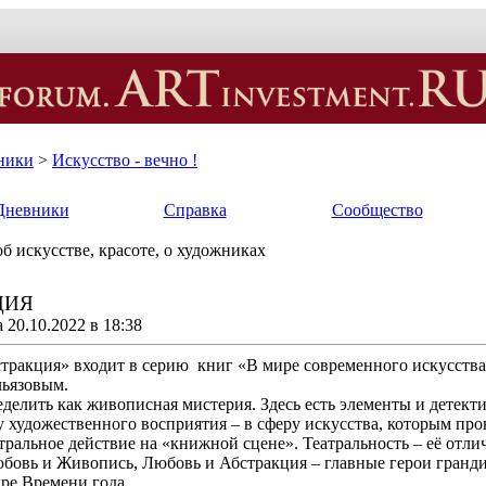
ники
>
Искусство - вечно !
Дневники
Справка
Сообщество
б искусстве, красоте, о художниках
ЦИЯ
20.10.2022 в 18:38
тракция» входит в серию книг «В мире современного искусств
ьязовым.
елить как живописная мистерия. Здесь есть элементы и детектива
 художественного восприятия – в сферу искусства, которым про
атральное действие на «книжной сцене». Театральность – её отлич
юбовь и Живопись, Любовь и Абстракция – главные герои гранди
ре Времени года.