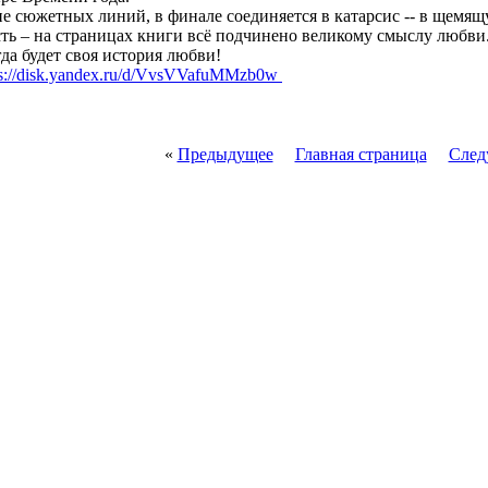
ие сюжетных линий, в финале соединяется в катарсис -- в щем
сть – на страницах книги всё подчинено великому смыслу любви.
гда будет своя история любви!
ps://disk.yandex.ru/d/VvsVVafuMMzb0w
«
Предыдущее
Главная страница
След