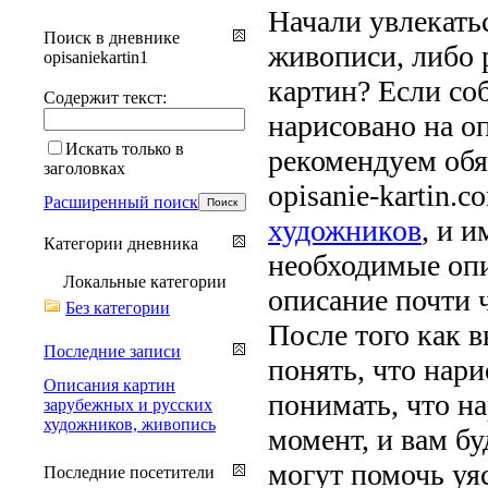
Начали увлекатьс
Поиск в дневнике
живописи, либо 
opisaniekartin1
картин? Если соб
Содержит текст:
нарисовано на оп
Искать только в
рекомендуем обя
заголовках
opisanie-kartin.
Расширенный поиск
художников
, и 
Категории дневника
необходимые опи
Локальные категории
описание почти ч
Без категории
После того как 
Последние записи
понять, что нари
Описания картин
понимать, что н
зарубежных и русских
художников, живопись
момент, и вам бу
могут помочь уяс
Последние посетители