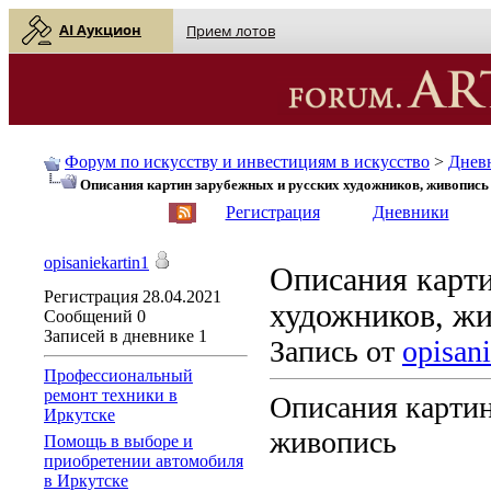
AI Аукцион
Прием лотов
Форум по искусству и инвестициям в искусство
>
Днев
Описания картин зарубежных и русских художников, живопись
English
| Русский
Регистрация
Дневники
opisaniekartin1
Описания карти
Регистрация
28.04.2021
художников, ж
Сообщений
0
Записей в дневнике
1
Запись от
opisani
Профессиональный
ремонт техники в
Описания картин
Иркутске
живопись
Помощь в выборе и
приобретении автомобиля
в Иркутске