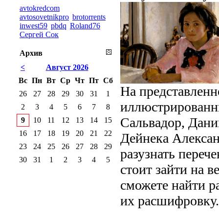
avtokredcom
avtosovetnikpro
brotorrents
inwest59
pbdq
Roland76
Сергей Сок
Архив
<
Август 2026
Вс
Пн
Вт
Ср
Чт
Пт
Сб
На представленн
26
27
28
29
30
31
1
иллюстрированны
2
3
4
5
6
7
8
Сальвадор, Дани
9
10
11
12
13
14
15
16
17
18
19
20
21
22
Дейнека Алексан
23
24
25
26
27
28
29
разузнать перече
30
31
1
2
3
4
5
стоит зайти на в
сможете найти р
их расшифровку.