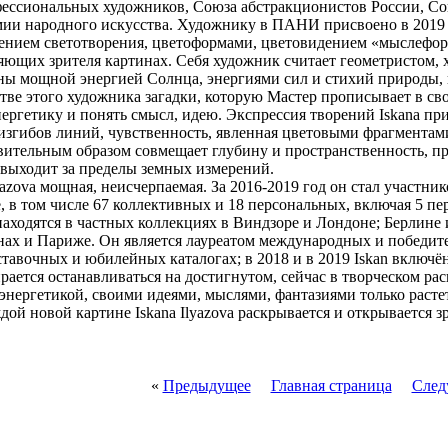
фессиональных художников, Союза абстракционистов России, Сою
ии народного искусства. Художнику в ПАНИ присвоено в 2019 
учением светотворения, цветоформами, цветовидением «мыслеформ
яющих зрителя картинах. Себя художник считает геометристом, 
ины мощной энергией Солнца, энергиями сил и стихий природы, 
ве этого художника загадки, которую Мастер прописывает в сво
нергетику и понять смысл, идею. Экспрессия творений Iskanа пр
изгибов линий, чувственность, явленная цветовыми фрагментами
вительным образом совмещает глубину и пространственность, пр
, выходит за пределы земных измерений.
lyazovа мощная, неисчерпаемая. За 2016-2019 год он стал участн
 в том числе 67 коллективных и 18 персональных, включая 5 пе
аходятся в частных коллекциях в Виндзоре и Лондоне; Берлине 
ннах и Париже. Он является лауреатом международных и победи
тавочных и юбилейных каталогах; в 2018 и в 2019 Iskan включён
ирается останавливаться на достигнутом, сейчас в творческом ра
 энергетикой, своими идеями, мыслями, фантазиями только раст
дой новой картине Iskanа Ilyazovа раскрывается и открывается 
«
Предыдущее
Главная страница
След