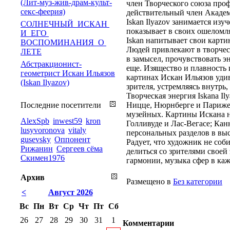
(Лит-муз-жив-драм-культ-
член Творческого союза про
секс-феерия)
действительный член Академ
Iskan Ilyazov занимается из
СОЛНЕЧНЫЙ ИСКАН
показывает в своих ошеломл
И ЕГО
Iskan напитывает свои карт
ВОСПОМИНАНИЯ О
Людей привлекают в творчест
ЛЕТЕ
в замысел, прочувствовать э
Абстракционист-
еще. Изящество и плавность 
геометрист Искан Ильязов
картинах Искан Ильязов уди
(Iskan Ilyazov)
зрителя, устремляясь внутрь
Творческая энергия Iskanа I
Последние посетители
Ницце, Нюрнберге и Париже,
музейных. Картины Искана н
AlexSpb
inwest59
kron
Голливуде и Лас-Вегасе; Ка
lusyvoronova
vitaly
персональных разделов в выс
gusevsky
Оппонент
Радует, что художник не соб
Рижанин
Сергеев сёма
делиться со зрителями своей
Скимен1976
гармонии, музыка сфер в каж
Архив
Размещено в
Без категории
<
Август 2026
Вс
Пн
Вт
Ср
Чт
Пт
Сб
26
27
28
29
30
31
1
Комментарии