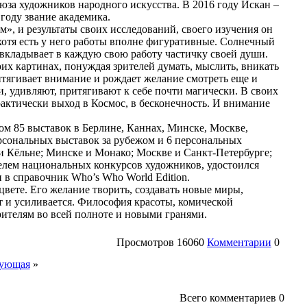
за художников народного искусства. В 2016 году Искан –
году звание академика.
», и результаты своих исследований, своего изучения он
хотя есть у него работы вполне фигуративные. Солнечный
вкладывает в каждую свою работу частичку своей души.
их картинах, понуждая зрителей думать, мыслить, вникать
итягивает внимание и рождает желание смотреть еще и
, удивляют, притягивают к себе почти магически. В своих
актически выход в Космос, в бесконечность. И внимание
иком 85 выставок в Берлине, Каннах, Минске, Москве,
рсональных выставок за рубежом и 6 персональных
и Кёльне; Минске и Монако; Москве и Санкт-Петербурге;
телем национальных конкурсов художников, удостоился
 в справочник Who’s Who World Edition.
сцвете. Его желание творить, создавать новые миры,
ет и усиливается. Философия красоты, комической
зрителям во всей полноте и новыми гранями.
Просмотров
16060
Комментарии
0
ующая
»
Всего комментариев
0