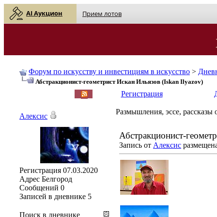
AI Аукцион
Прием лотов
Форум по искусству и инвестициям в искусство
>
Днев
Абстракционист-геометрист Искан Ильязов (Iskan Ilyazov)
English
| Русский
Регистрация
Размышления, эссе, рассказы о
Алексис
Абстракционист-геометри
Запись от
Алексис
размещена 
Регистрация
07.03.2020
Адрес
Белгород
Сообщений
0
Записей в дневнике
5
Поиск в дневнике