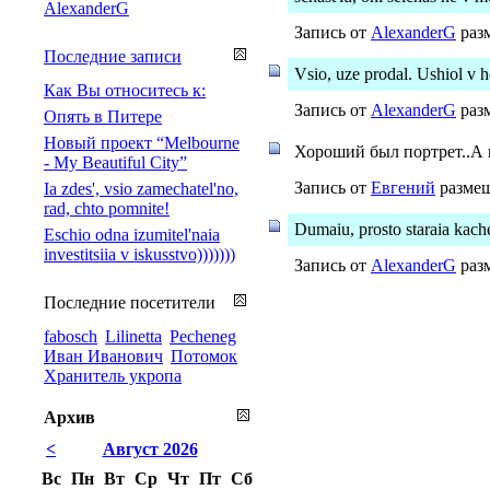
AlexanderG
Запись от
AlexanderG
разм
Последние записи
Vsio, uze prodal. Ushiol v 
Как Вы относитесь к:
Запись от
AlexanderG
разм
Опять в Питере
Новый проект “Melbourne
Хороший был портрет..А к
- My Beautiful City”
Запись от
Евгений
размещ
Ia zdes', vsio zamechatel'no,
rad, chto pomnite!
Dumaiu, prosto staraia kache
Eschio odna izumitel'naia
investitsiia v iskusstvo)))))))
Запись от
AlexanderG
разм
Последние посетители
fabosch
Lilinetta
Pecheneg
Иван Иванович
Потомок
Хранитель укропа
Архив
<
Август 2026
Вс
Пн
Вт
Ср
Чт
Пт
Сб