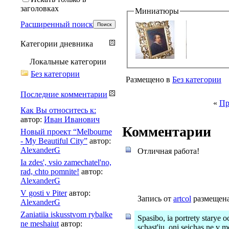
заголовках
Миниатюры
Расширенный поиск
Категории дневника
Локальные категории
Без категории
Размещено в
Без категории
Последние комментарии
«
Пр
Как Вы относитесь к:
автор:
Иван Иванович
Комментарии
Новый проект “Melbourne
- My Beautiful City”
автор:
AlexanderG
Отличная работа!
Ia zdes', vsio zamechatel'no,
rad, chto pomnite!
автор:
AlexanderG
V gosti v Piter
автор:
Запись от
artcol
размещена 
AlexanderG
Zaniatiia iskusstvom rybalke
Spasibo, ia portrety starye o
ne meshaiut
автор:
schast'iu, oni seichas ne v 