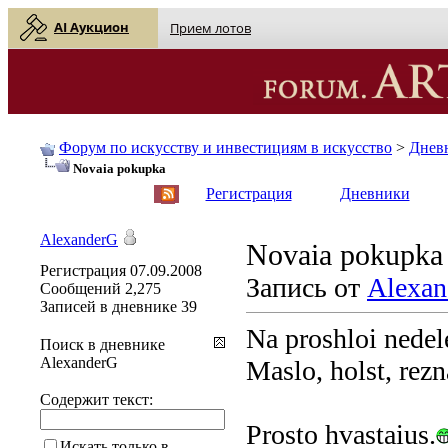
AI Аукцион
Прием лотов
Форум по искусству и инвестициям в искусство
>
Днев
Novaia pokupka
English
| Русский
Регистрация
Дневники
AlexanderG
Novaia pokupka
Регистрация
07.09.2008
Запись от
Alexan
Сообщений
2,275
Записей в дневнике
39
Na proshloi nedele
Поиск в дневнике
AlexanderG
Maslo, holst, rez
Содержит текст:
Prosto hvastaius.
Искать только в