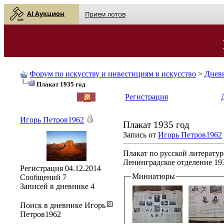
AI Аукцион
Прием лотов
Форум по искусству и инвестициям в искусство
>
Днев
Плакат 1935 год
English
| Русский
Регистрация
Игорь Петров1962
Плакат 1935 год
Запись от
Игорь Петров1962
Плакат по русской литерату
Ленинградское отделение 19
Регистрация
04.12.2014
Миниатюры
Сообщений
7
Записей в дневнике
4
Поиск в дневнике Игорь
Петров1962