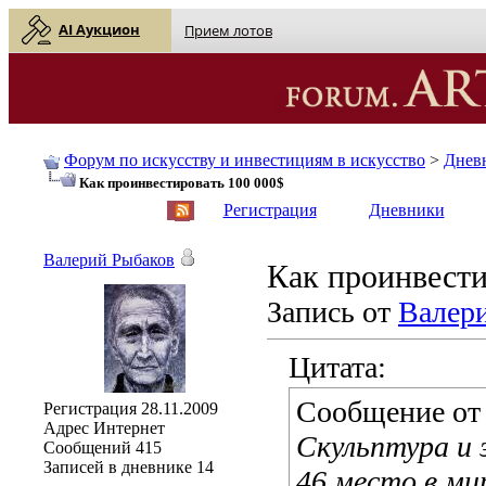
AI Аукцион
Прием лотов
Форум по искусству и инвестициям в искусство
>
Днев
Как проинвестировать 100 000$
English
| Русский
Регистрация
Дневники
Валерий Рыбаков
Как проинвести
Запись от
Валер
Цитата:
Сообщение о
Регистрация
28.11.2009
Адрес
Интернет
Скульптура и 
Сообщений
415
Записей в дневнике
14
46 место в ми