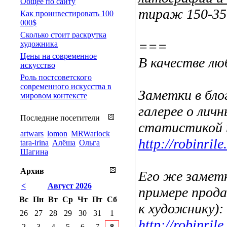
Общее по сайту
тираж 150-350
Как проинвестировать 100
000$
Сколько стоит раскрутка
===
художника
Цены на современное
В качестве л
искусство
Роль постсоветского
современного искусства в
Заметки в бло
мировом контексте
галерее о лич
Последние посетители
статистикой 
artwars
lomon
MRWarlock
http://robinri
tara-irina
Алёша
Ольга
Шагина
Архив
Его же заметк
<
Август 2026
примере прода
Вс
Пн
Вт
Ср
Чт
Пт
Сб
к художнику):
26
27
28
29
30
31
1
http://robinri
2
3
4
5
6
7
8