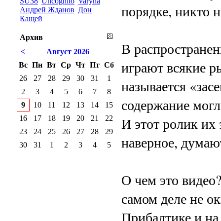
SU38
Uncognito
Varyna
порядке, никто н
Андрей Жданов
Дон
Кащей
Архив
В распространен
<
Август 2026
играют всякие р
Вс
Пн
Вт
Ср
Чт
Пт
Сб
26
27
28
29
30
31
1
называется «засе
2
3
4
5
6
7
8
содержание могл
9
10
11
12
13
14
15
16
17
18
19
20
21
22
И этот ролик их 
23
24
25
26
27
28
29
наверное, думаю
30
31
1
2
3
4
5
О чем это видео?
самом деле не ок
Прибалтике и на