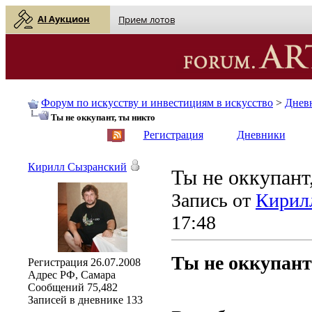
AI Аукцион
Прием лотов
Форум по искусству и инвестициям в искусство
>
Днев
Ты не оккупант, ты никто
English
| Русский
Регистрация
Дневники
Кирилл Сызранский
Ты не оккупант
Запись от
Кирил
17:48
Ты не оккупант
Регистрация
26.07.2008
Адрес
РФ, Самара
Сообщений
75,482
Записей в дневнике
133