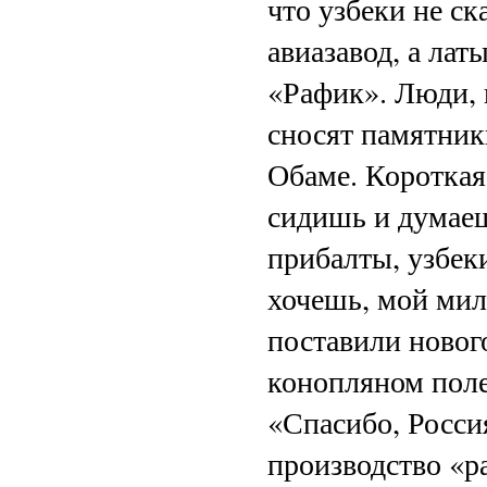
что узбеки не ск
авиазавод, а ла
«Рафик». Люди, 
сносят памятник
Обаме. Короткая 
сидишь и думаеш
прибалты, узбеки
хочешь, мой мил
поставили новог
конопляном поле
«Спасибо, Росси
производство «р