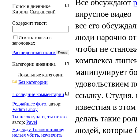
Все обсуждают
Поиск в дневнике
вирусное видео 
Кирилл Сызранский
все его обсуждал
Содержит текст:
люди нарочно от
Искать только в
заголовках
чтобы не станов
Расширенный поиск
комплекса лишен,
Категории дневника
манипулирует бо
Локальные категории
удовольствием п
Без категории
ссылку. Студия, 
Последние комментарии
известная в это
Редчайшее фото.
автор:
Vadim Lihoy
делать такие ро
Ты не оккупант, ты никто
автор:
Pavel
людей, которые 
Надежду Толоконникову
нельзя убить, изувечить,