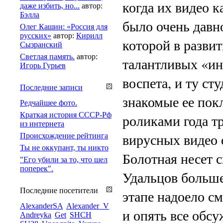
когда их видео к
даже избить, но...
автор:
Бэлла
было очень давн
Олег Кашин: «Россия для
русских»
автор:
Кирилл
которой в разви
Сызранский
Светлая память.
автор:
талантливых «ин
Игорь Гурьев
воспета, и ту ст
Последние записи
знакомые ее пок
Редчайшее фото.
Краткая история СССР-Рф
роликами года тр
из интернета
вирусных видео 
Происхождение рейтинга
Ты не оккупант, ты никто
Болотная несет 
"Его убили за то, что шел
поперек".
Удальцов большев
Последние посетители
этапе надоело см
AlexanderSA
Alexander_V
и опять все обсу
Andreyka
Get
SHCH