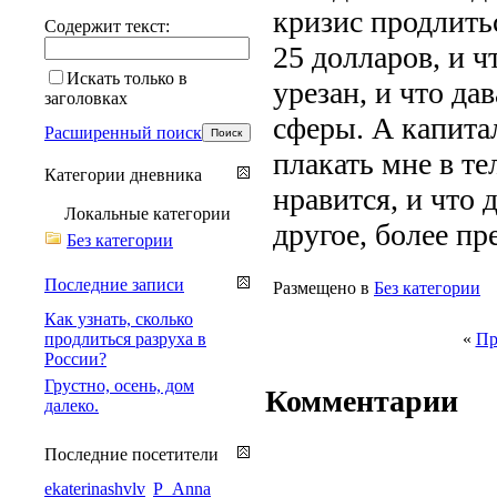
кризис продлитьс
Содержит текст:
25 долларов, и ч
Искать только в
урезан, и что д
заголовках
сферы. А капита
Расширенный поиск
плакать мне в те
Категории дневника
нравится, и что 
Локальные категории
другое, более пр
Без категории
Последние записи
Размещено в
Без категории
Как узнать, сколько
продлиться разруха в
«
Пр
России?
Грустно, осень, дом
Комментарии
далеко.
Последние посетители
ekaterinashvlv
P_Anna