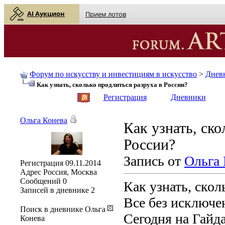
AI Аукцион
Прием лотов
Форум по искусству и инвестициям в искусство
>
Днев
Как узнать, сколько продлиться разруха в России?
English
| Русский
Регистрация
Дневники
Ольга Конева
Как узнать, ско
России?
Запись от
Ольга 
Регистрация
09.11.2014
Адрес
Россия, Москва
Сообщений
0
Как узнать, скол
Записей в дневнике
2
Все без исключен
Поиск в дневнике Ольга
Сегодня на Гайд
Конева