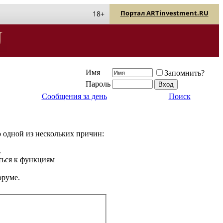
Портал ARTinvestment.RU
18+
Имя
Запомнить?
Пароль
Сообщения за день
Поиск
о одной из нескольких причин:
.
ться к функциям
оруме.