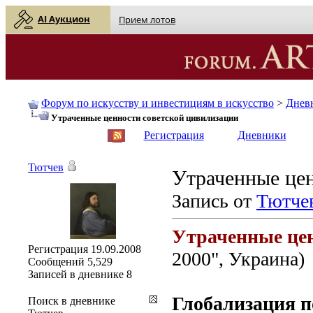
AI Аукцион
Прием лотов
Форум по искусству и инвестициям в искусство
>
Днев
Утраченные ценности советской цивилизации
English
| Русский
Регистрация
Дневники
Тютчев
Утраченные цен
Запись от
Тютче
Утраченные цен
Регистрация
19.09.2008
2000", Украина)
Сообщений
5,529
Записей в дневнике
8
Глобализация п
Поиск в дневнике