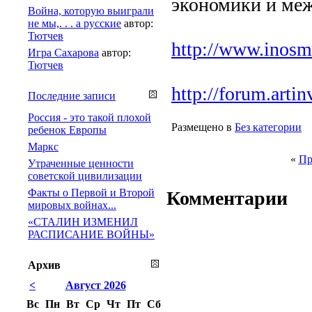
экономики и ме
Война, которую выиграли
не мы,. . . а русские
автор:
Тютчев
http://www.inosmi
Игра Сахарова
автор:
Тютчев
http://forum.arti
Последние записи
Россия - это такой плохой
Размещено в
Без категории
ребенок Европы
Маркс
«
Пр
Утраченные ценности
советской цивилизации
Факты о Первой и Второй
Комментарии
мировых войнах...
«СТАЛИН ИЗМЕНИЛ
РАСПИСАНИЕ ВОЙНЫ»
Архив
<
Август 2026
Вс
Пн
Вт
Ср
Чт
Пт
Сб