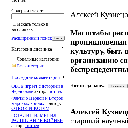
Тютчев
Содержит текст:
Алексей Кузнецо
Искать только в
заголовках
Масштабы расп
Расширенный поиск
проникновения 
Категории дневника
культуру, быт,
организацию с
Локальные категории
Без категории
беспрецедентны
Последние комментарии
Читать дальше...
ОБСЕ играет с историей в
Чернобыль
автор:
Тютчев
Факты о Первой и Второй
мировых войнах...
автор:
OTROK NIKODIM
Алексей Кузнец
«СТАЛИН ИЗМЕНИЛ
старший научны
РАСПИСАНИЕ ВОЙНЫ»
автор:
Тютчев