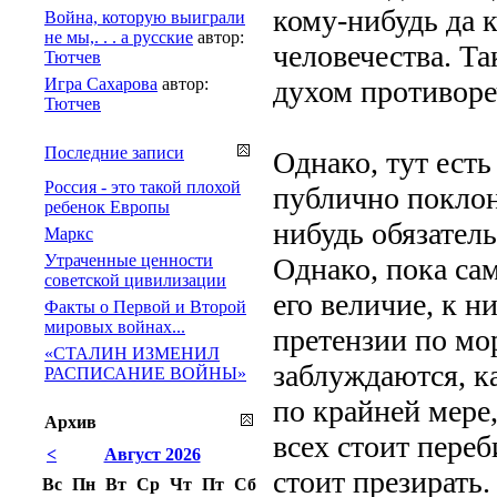
кому-нибудь да к
Война, которую выиграли
не мы,. . . а русские
автор:
человечества. Та
Тютчев
Игра Сахарова
автор:
духом противоре
Тютчев
Последние записи
Однако, тут есть
Россия - это такой плохой
публично поклон
ребенок Европы
нибудь обязател
Маркс
Утраченные ценности
Однако, пока са
советской цивилизации
его величие, к н
Факты о Первой и Второй
мировых войнах...
претензии по мор
«СТАЛИН ИЗМЕНИЛ
заблуждаются, к
РАСПИСАНИЕ ВОЙНЫ»
по крайней мере
Архив
всех стоит переб
<
Август 2026
стоит презирать.
Вс
Пн
Вт
Ср
Чт
Пт
Сб