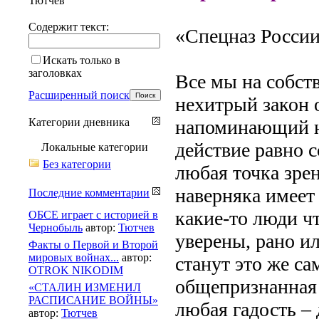
Тютчев
Содержит текст:
«Спецназ России
Искать только в
заголовках
Все мы на собст
Расширенный поиск
нехитрый закон 
Категории дневника
напоминающий н
действие равно 
Локальные категории
Без категории
любая точка зре
наверняка имеет
Последние комментарии
какие-то люди чт
ОБСЕ играет с историей в
Чернобыль
автор:
Тютчев
уверены, рано и
Факты о Первой и Второй
мировых войнах...
автор:
станут это же с
OTROK NIKODIM
общепризнанная 
«СТАЛИН ИЗМЕНИЛ
РАСПИСАНИЕ ВОЙНЫ»
любая гадость – 
автор:
Тютчев