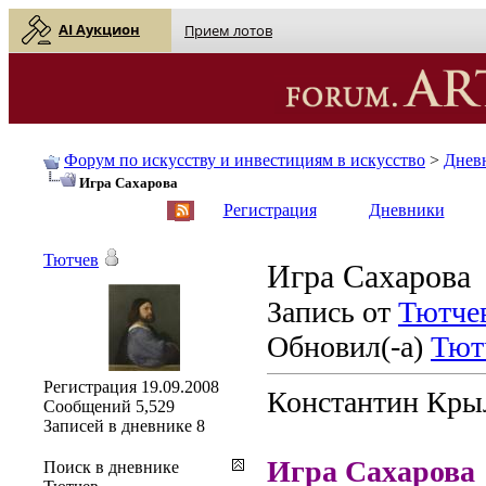
AI Аукцион
Прием лотов
Форум по искусству и инвестициям в искусство
>
Днев
Игра Сахарова
English
| Русский
Регистрация
Дневники
Тютчев
Игра Сахарова
Запись от
Тютче
Обновил(-а)
Тют
Регистрация
19.09.2008
Константин Кры
Сообщений
5,529
Записей в дневнике
8
Игра Сахарова
Поиск в дневнике