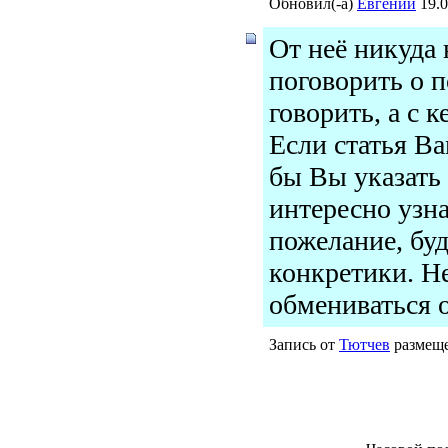
Обновил(-а)
Евгений
19.0
От неё никуда 
поговорить о п
говорить, а с к
Если статья Ва
бы Вы указать
интересно узн
пожелание, бу
конкретики. Н
обмениваться 
Запись от
Тютчев
размеще