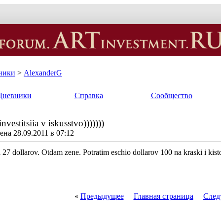
ники
>
AlexanderG
Дневники
Справка
Сообщество
nvestitsiia v iskusstvo)))))))
на 28.09.2011 в 07:12
 27 dollarov. Otdam zene. Potratim eschio dollarov 100 na kraski i kist
«
Предыдущее
Главная страница
След