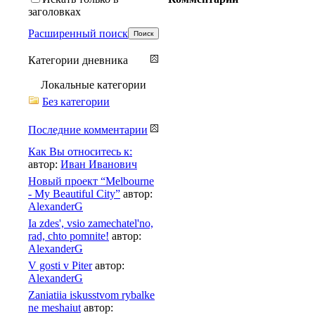
заголовках
Расширенный поиск
Категории дневника
Локальные категории
Без категории
Последние комментарии
Как Вы относитесь к:
автор:
Иван Иванович
Новый проект “Melbourne
- My Beautiful City”
автор:
AlexanderG
Ia zdes', vsio zamechatel'no,
rad, chto pomnite!
автор:
AlexanderG
V gosti v Piter
автор:
AlexanderG
Zaniatiia iskusstvom rybalke
ne meshaiut
автор: