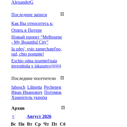
AlexanderG
Последние записи
Как Вы относитесь к:
Опять в Питере
Новый проект “Melbourne
- My Beautiful City”
Ia zdes', vsio zamechatel'no,
rad, chto pomnite!
Eschio odna izumitel'naia
investitsiia v iskusstvo)))))))
Последние посетители
fabosch
Lilinetta
Pecheneg
Иван Иванович
Потомок
Хранитель укропа
Архив
<
Август 2026
Вс
Пн
Вт
Ср
Чт
Пт
Сб