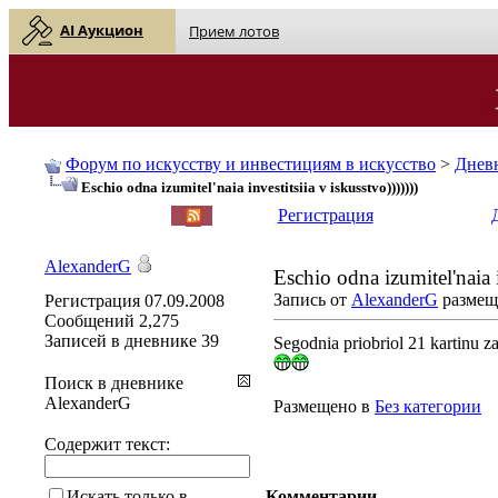
AI Аукцион
Прием лотов
Форум по искусству и инвестициям в искусство
>
Днев
Eschio odna izumitel'naia investitsiia v iskusstvo)))))))
English
| Русский
Регистрация
AlexanderG
Eschio odna izumitel'naia i
Запись от
AlexanderG
размеще
Регистрация
07.09.2008
Сообщений
2,275
Записей в дневнике
39
Segodnia priobriol 21 kartinu za
Поиск в дневнике
AlexanderG
Размещено в
Без категории
Содержит текст:
Искать только в
Комментарии