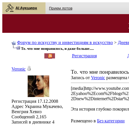
AI Аукцион
Прием лотов
Форум по искусству и инвестициям в искусство
>
Днев
То. что мне понравилось, и даже больше.....
English
| Русский
Регистрация
Veronic
То. что мне понравилось,
Запись от
Veronic
размещена 0
[media]http://www.youtube
2Eyahoo%2Ecom%2Fblogs%2F
2Dnew%2Dinternet%2Dstar%2F
Регистрация
17.12.2008
Адрес
Украина Мукачево,
Эта история глубоко покорил
Венгрия Хевиз
Сообщений
2,165
Размещено в
Без категории
Записей в дневнике
4