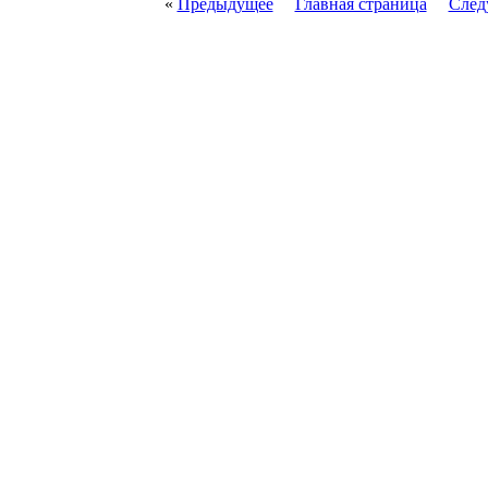
«
Предыдущее
Главная страница
След