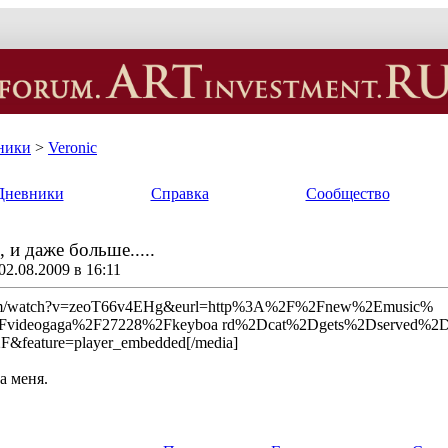
ники
>
Veronic
Дневники
Справка
Сообщество
 и даже больше.....
2.08.2009 в 16:11
.com/watch?v=zeoT66v4EHg&eurl=http%3A%2F%2Fnew%2Emusic%
videogaga%2F27228%2Fkeyboa rd%2Dcat%2Dgets%2Dserved%2
&feature=player_embedded[/media]
а меня.