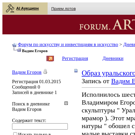
AI Аукцион
Прием лотов
Форум по искусству и инвестициям в искусство
>
Днев
Вадим Егоров
English
| Русский
Регистрация
Дневники
Образ уральског
Вадим Егоров
Запись от
Вадим Е
Регистрация
01.03.2015
Сообщений
0
Записей в дневнике
1
Исполнилось шест
Владимиром Егор
Поиск в дневнике
скульптуры " Урал
Вадим Егоров
мрамор ). Этот м
Содержит текст:
натуры " обошел с
малые выставки ст
Искать только в