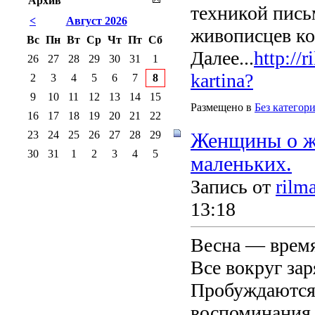
Архив
техникой пись
<
Август 2026
живописцев ко
Вс
Пн
Вт
Ср
Чт
Пт
Сб
Далее...
http://
26
27
28
29
30
31
1
kartina?
2
3
4
5
6
7
8
9
10
11
12
13
14
15
Размещено в
Без категор
16
17
18
19
20
21
22
23
24
25
26
27
28
29
Женщины о ж
30
31
1
2
3
4
5
маленьких.
Запись от
rilm
13:18
Весна — время
Все вокруг зар
Пробуждаются 
воспоминания