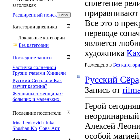
сплетение рели
заголовках
приравнивают к
Расширенный поиск
Все это о пре
Категории дневника
переводе озна
Локальные категории
является люб
Без категории
художника
Ках
Последние записи
Размещено в
Без категор
Частичка солнечной
Грузии глазами Хинвели
Русский Сёра
Русский Сёра, или Как
звучит картина?
Запись от
rilm
Женщины о женщинах:
больших и маленьких.
Герой сегодня
Последние посетители
неординарный
Irina Penkovich
luka
Алексей Леони
Shushan Kh
Сова-Арт
особой магией