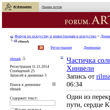
AI Аукцион
Прием лотов
Форум по искусству и инвестициям в искусство
>
Днев
rilmark
English
| Русский
Регистрация
Дневники
Частичка сол
rilmark
Регистрация
11.11.2014
Хинвели
Сообщений
25
Запись от
rilm
Записей в дневнике
3
06:34
Поиск в дневнике
rilmark
Один из перек
Содержит текст:
пути, сердце 
Искать только в