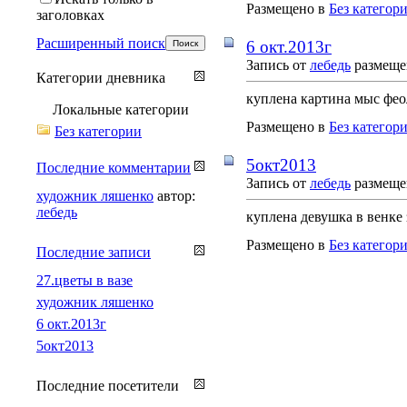
Размещено в
Без категор
заголовках
Расширенный поиск
6 окт.2013г
Запись от
лебедь
размещен
Категории дневника
куплена картина мыс фео
Локальные категории
Размещено в
Без категор
Без категории
5окт2013
Последние комментарии
Запись от
лебедь
размещен
художник ляшенко
автор:
лебедь
куплена девушка в венке 
Размещено в
Без категор
Последние записи
27.цветы в вазе
художник ляшенко
6 окт.2013г
5окт2013
Последние посетители