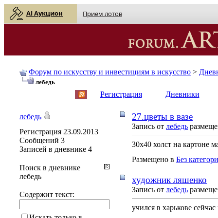
AI Аукцион
Прием лотов
Форум по искусству и инвестициям в искусство
>
Днев
лебедь
English
| Русский
Регистрация
Дневники
27.цветы в вазе
лебедь
Запись от
лебедь
размещен
Регистрация
23.09.2013
Сообщений
3
30х40 холст на картоне м
Записей в дневнике
4
Размещено в
Без категор
Поиск в дневнике
лебедь
художник ляшенко
Запись от
лебедь
размещен
Содержит текст:
учился в харькове сейчас
Искать только в