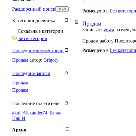
Расширенный поиск
Размещено в
Без категор
Категории дневника
Продам
Запись от
vowa
размещена
Локальные категории
Без категории
Продам работу Провоторов
Размещено в
Без категор
Последние комментарии
Продам
автор:
Grigory
Последние записи
Продам
Продам
Последние посетители
akuj
Alexander74
Бэлла
Пар-И
Архив