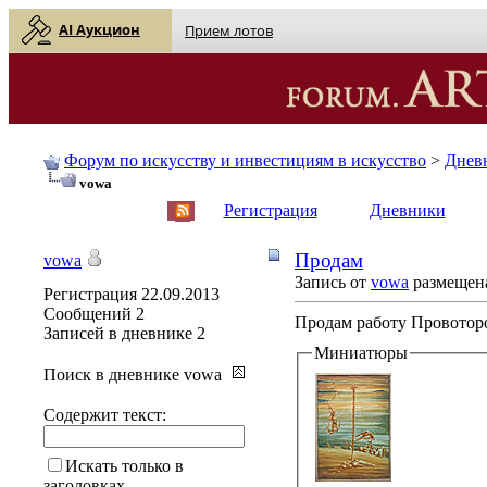
AI Аукцион
Прием лотов
Форум по искусству и инвестициям в искусство
>
Днев
vowa
English
| Русский
Регистрация
Дневники
Продам
vowa
Запись от
vowa
размещена
Регистрация
22.09.2013
Сообщений
2
Продам работу Провоторов
Записей в дневнике
2
Миниатюры
Поиск в дневнике vowa
Содержит текст:
Искать только в
заголовках