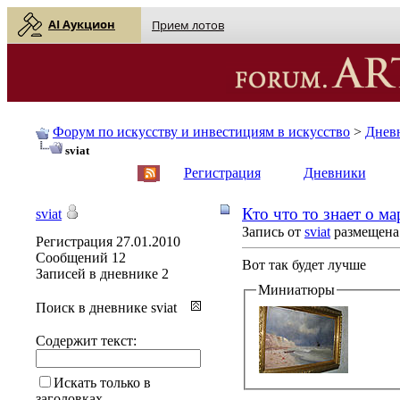
AI Аукцион
Прием лотов
Форум по искусству и инвестициям в искусство
>
Днев
sviat
English
| Русский
Регистрация
Дневники
Кто что то знает о ма
sviat
Запись от
sviat
размещена 
Регистрация
27.01.2010
Сообщений
12
Вот так будет лучше
Записей в дневнике
2
Миниатюры
Поиск в дневнике sviat
Содержит текст:
Искать только в
заголовках