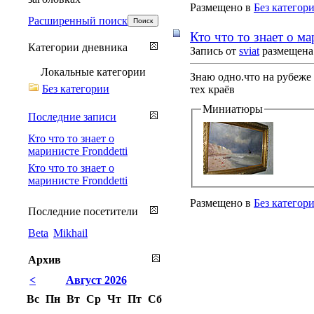
Размещено в
Без категор
Расширенный поиск
Кто что то знает о ма
Категории дневника
Запись от
sviat
размещена 
Локальные категории
Знаю одно.что на рубеже 
Без категории
тех краёв
Миниатюры
Последние записи
Кто что то знает о
маринисте Fronddetti
Кто что то знает о
маринисте Fronddetti
Размещено в
Без категор
Последние посетители
Beta
Mikhail
Архив
<
Август 2026
Вс
Пн
Вт
Ср
Чт
Пт
Сб