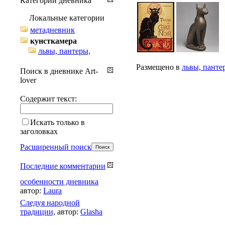
Категории дневника
Локальные категории
метадневник
кунсткамера
львы, пантеры,
Размещено в
львы, панте
Поиск в дневнике Art-
lover
Содержит текст:
Искать только в
заголовках
Расширенный поиск
Последние комментарии
особенности дневника
автор:
Laura
Cледуя народной
традиции,
автор:
Glasha