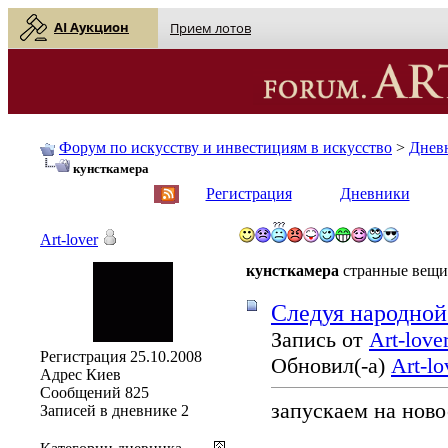
AI Аукцион
Прием лотов
Форум по искусству и инвестициям в искусство
>
Днев
кунсткамера
English
| Русский
Регистрация
Дневники
Art-lover
кунсткамера
странные вещи
Cледуя народной
Запись от
Art-love
Регистрация
25.10.2008
Обновил(-а)
Art-lo
Адрес
Киев
Сообщений
825
запускаем на нов
Записей в дневнике
2