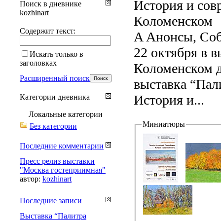
История и сов
Поиск в дневнике
kozhinart
Коломенском
Содержит текст:
A Анонсы, Со
22 октября в 
Искать только в
заголовках
Коломенском д
Расширенный поиск
выставка “Пал
История и...
Категории дневника
Локальные категории
Миниатюры
Без категории
Последние комментарии
Пресс релиз выставки
"Москва гостеприимная"
автор:
kozhinart
Последние записи
Выставка “Палитра