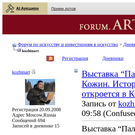
AI Аукцион
Прием лотов
Форум по искусству и инвестициям в искусство
>
Днев
kozhinart
English
| Русский
Регистрация
Дневники
Выставка “Па
kozhinart
Кожин. Истор
откроется в 
Запись от
kozh
Регистрация
20.09.2008
09:58
(Confused
Адрес
Moscow,Russia
Сообщений
694
Записей в дневнике
15
Выставка “Пал