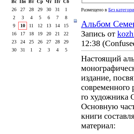
Вс
Пн
Вт
Ср
Чт
Пт
Сб
26
27
28
29
30
31
1
Размещено в
Без категор
2
3
4
5
6
7
8
Альбом Семен
9
10
11
12
13
14
15
Запись от
kozh
16
17
18
19
20
21
22
12:38
(Confused
23
24
25
26
27
28
29
30
31
1
2
3
4
5
Настоящий аль
монографичес
издание, посв
современного 
го художника 
Основную час
книги состав
материал: