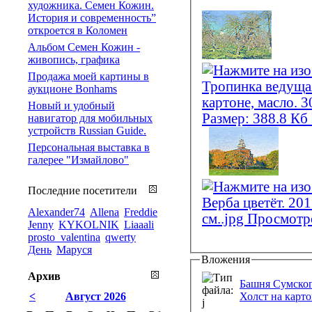
художника. Семен Кожин.
История и современность”
откроется в Коломен
Альбом Семен Кожин -
живопись, графика
Продажа моей картины в
аукционе Bonhams
Новый и удобный
навигатор для мобильных
устройств Russian Guide.
Персональная выставка в
галерее "Измайлово"
Последние посетители
Alexander74
Allena
Freddie
Jenny
KYKOLNIK
Liaaali
prosto_valentina
qwerty
День
Маруся
Вложения
Архив
Башня Сумского
<
Август 2026
Холст на картон