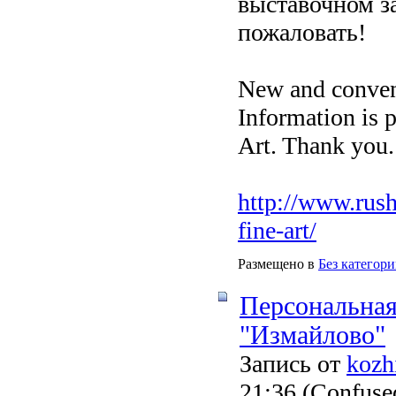
выставочном за
пожаловать!
New and conven
Information is 
Art. Thank you
http://www.rush
fine-art/
Размещено в
Без категор
Персональная
"Измайлово"
Запись от
kozh
21:36
(Confused