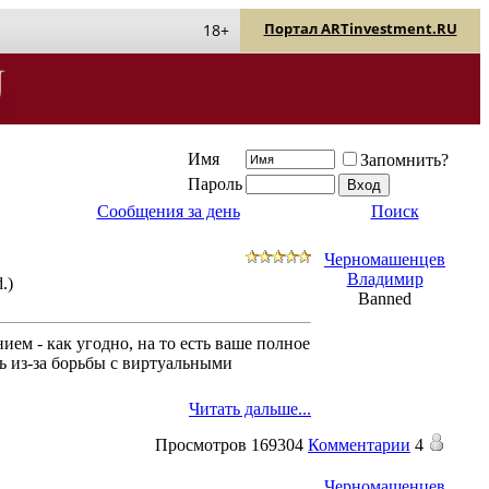
Портал ARTinvestment.RU
18+
Имя
Запомнить?
Пароль
Сообщения за день
Поиск
Черномашенцев
Владимир
.)
Banned
ем - как угодно, на то есть ваше полное
ь из-за борьбы с виртуальными
Читать дальше...
Просмотров
169304
Комментарии
4
Черномашенцев