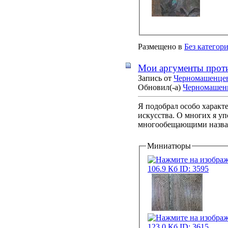
Размещено в
Без категор
Мои аргументы против
Запись от
Черномашенце
Обновил(-а)
Черномашен
Я подобрал особо характ
искусства. О многих я у
многообещающими назва
Миниатюры