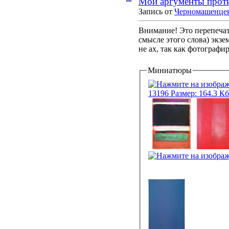
Мои аргументы проти
Запись от
Черномашенце
Внимание! Это перепечат
смысле этого слова) экз
не ах, так как фотографир
Миниатюры