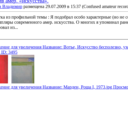
в амер. «искусства».
в Владимир
размещена 29.07.2009 в 15:37
(Confused amateur record
ка из профильной темы : Я подобрал особо характерные (но не 
емпляры современного амер. искусства. О многих я упоминал ран
овал из...