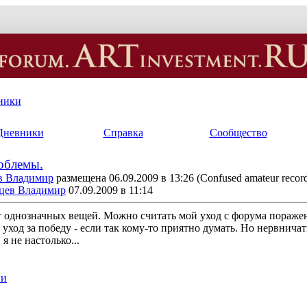
ники
Дневники
Справка
Сообщество
роблемы.
в Владимир
размещена 06.09.2009 в 13:26
(Confused amateur record
цев Владимир
07.09.2009 в 11:14
т однозначных вещей. Можно считать мой уход с форума поражени
ход за победу - если так кому-то приятно думать. Но нервничат
я не настолько...
ии