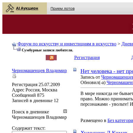
AI Аукцион
Прием лотов
Форум по искусству и инвестициям в искусство
>
Днев
Сумбурные записи любителя.
English
| Русский
Регистрация
Черномашенцев Владимир
Нет человека - нет п
Запись от
Черномашенце
Обновил(-а)
Черномашен
Регистрация
25.07.2009
Адрес
Россия, Москва
В мире никогда не бывае
Сообщений
875
право. Можно принимать у
Записей в дневнике
12
персонажами - увольте! И 
Поиск в дневнике
Черномашенцев Владимир
Размещено в
Без категор
Содержит текст:
Художник Л.Комар