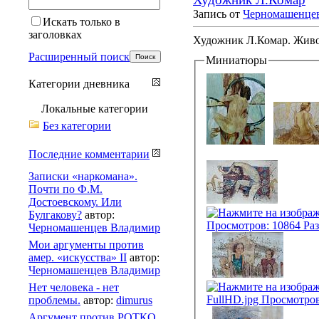
Запись от
Черномашенце
Искать только в
заголовках
Художник Л.Комар. Живо
Расширенный поиск
Миниатюры
Категории дневника
Локальные категории
Без категории
Последние комментарии
Записки «наркомана».
Почти по Ф.М.
Достоевскому. Или
Булгакову?
автор:
Черномашенцев Владимир
Мои аргументы против
амер. «искусства» II
автор:
Черномашенцев Владимир
Нет человека - нет
проблемы.
автор:
dimurus
Аргумент против РОТКО