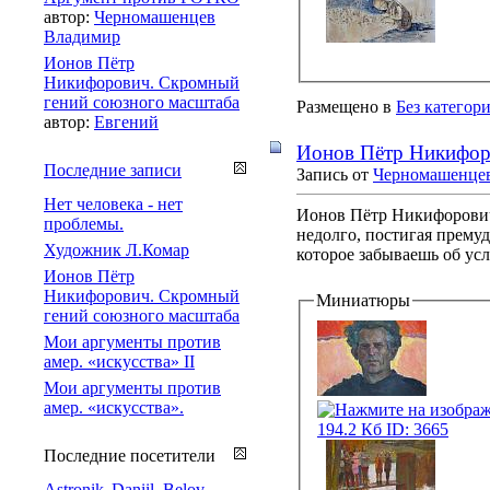
автор:
Черномашенцев
Владимир
Ионов Пётр
Никифорович. Скромный
гений союзного масштаба
Размещено в
Без категор
автор:
Евгений
Ионов Пётр Никифор
Последние записи
Запись от
Черномашенце
Нет человека - нет
Ионов Пётр Никифорович 
проблемы.
недолго, постигая премуд
Художник Л.Комар
которое забываешь об усл
Ионов Пётр
Никифорович. Скромный
Миниатюры
гений союзного масштаба
Мои аргументы против
амер. «искусства» II
Мои аргументы против
амер. «искусства».
Последние посетители
Astronik
Daniil_Belov