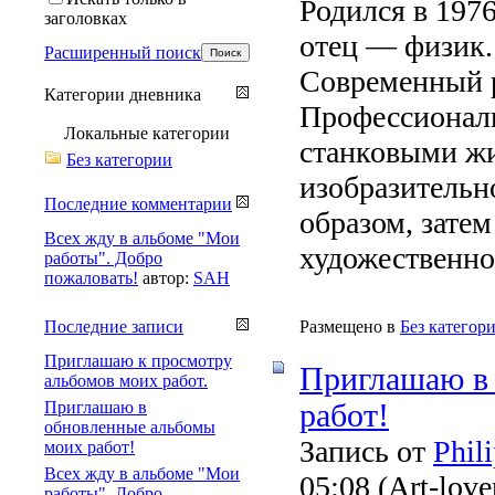
Родился в 197
заголовках
отец ― физик.
Расширенный поиск
Современный р
Категории дневника
Профессиональ
Локальные категории
станковыми жи
Без категории
изобразительн
Последние комментарии
образом, зате
Всех жду в альбоме "Мои
художественной
работы". Добро
пожаловать!
автор:
SAH
Последние записи
Размещено в
Без категор
Приглашаю к просмотру
Приглашаю в
альбомов моих работ.
Приглашаю в
работ!
обновленные альбомы
Запись от
Phil
моих работ!
Всех жду в альбоме "Мои
05:08
(Art-love
работы". Добро