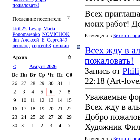
пожаловать!
Всех приглаш
Последние посетители
моих работ! Д
kirill25
Levap
Maria
Ponomarenko
NOVICHOK
Размещено в
Без категор
tim
Алексей_Е
Сергей49
леонард
сергей63
смолин
Всех жду в а
Архив
пожаловать!
<
Август 2026
Запись от
Phil
Вс
Пн
Вт
Ср
Чт
Пт
Сб
22:18
(Art-love
26
27
28
29
30
31
1
2
3
4
5
6
7
8
Уважаемые фор
9
10
11
12
13
14
15
Всех жду в ал
16
17
18
19
20
21
22
Добро пожалов
23
24
25
26
27
28
29
Художник Фил
30
31
1
2
3
4
5
Размещено в
Без категор