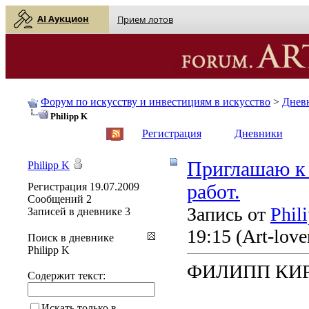
AI Аукцион
Прием лотов
Форум по искусству и инвестициям в искусство
>
Днев
Philipp K
English
| Русский
Регистрация
Дневники
Приглашаю к
Philipp K
Регистрация
19.07.2009
работ.
Сообщений
2
Запись от
Phil
Записей в дневнике
3
19:15
(Art-love
Поиск в дневнике
Philipp K
ФИЛИПП КИ
Содержит текст:
Искать только в